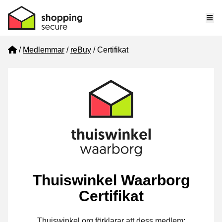
Me
Home
Medlemmar
reBuy
Certifikat
Thuiswinkel Waarborg
Certifikat
Thuiswinkel.org förklarar att dess medlem: