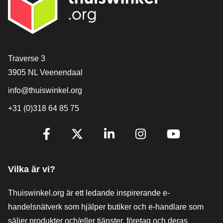
[_General:Contact]
Traverse 3
3905 NL Veenendaal
info@thuiswinkel.org
+31 (0)318 64 85 75
[_General:SocialMediaTitle]
Facebook
X
LinkedIn
Instagram
YouTube
Vilka är vi?
Thuiswinkel.org är ett ledande inspirerande e-
handelsnätverk som hjälper butiker och e-handlare som
säljer produkter och/eller tjänster, företag och deras