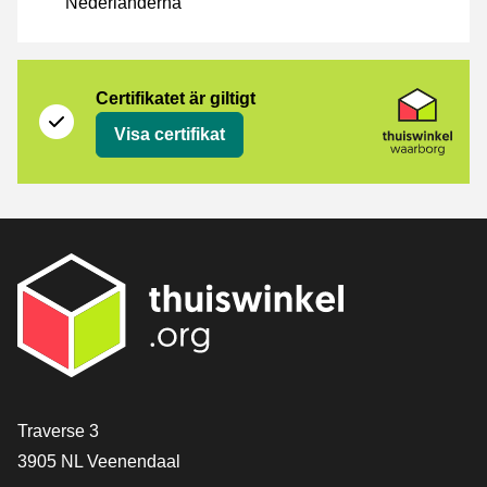
Nederländerna
Certifikat
Thuiswinkel Waarborg
Certifikatet är giltigt
Visa certifikat
[_General:Contact]
Traverse 3
3905 NL Veenendaal