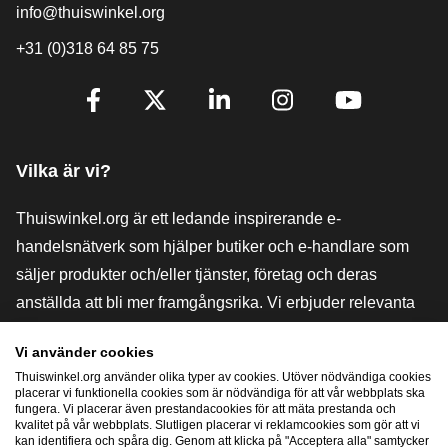
info@thuiswinkel.org
+31 (0)318 64 85 75
[_General:SocialMediaTitle]
Facebook
X
LinkedIn
Instagram
YouTube
Vilka är vi?
Thuiswinkel.org är ett ledande inspirerande e-
handelsnätverk som hjälper butiker och e-handlare som
säljer produkter och/eller tjänster, företag och deras
anställda att bli mer framgångsrika. Vi erbjuder relevanta
och praktiska lösningar med olika förtroendemärkningar,
Vi använder cookies
Thuiswinkel-recensioner, rättsliga medel och rådgivning,
Thuiswinkel.org använder olika typer av cookies. Utöver nödvändiga cookies
stöd, marknadsundersökningar och vi har en egen
placerar vi funktionella cookies som är nödvändiga för att vår webbplats ska
fungera. Vi placerar även prestandacookies för att mäta prestanda och
utbildningsplattform, Thuiswinkel e-Academy.
kvalitet på vår webbplats. Slutligen placerar vi reklamcookies som gör att vi
kan identifiera och spåra dig. Genom att klicka på "Acceptera alla" samtycker