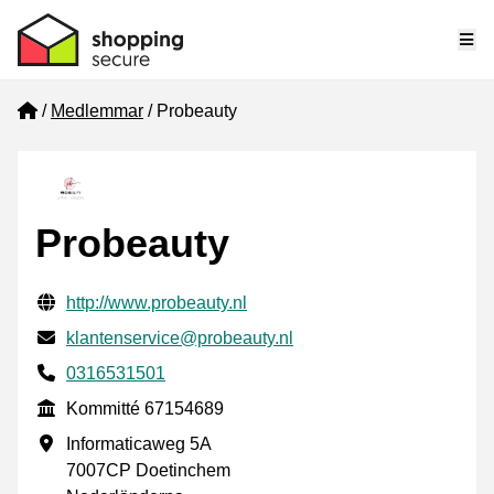
Me
Home
Medlemmar
Probeauty
Probeauty
Verifierade kontaktuppgifter
Website URL
http://www.probeauty.nl
E-post
klantenservice@probeauty.nl
Phone number
0316531501
Kommitté
Kommitté 67154689
Företagsadress
Informaticaweg 5A
7007CP Doetinchem