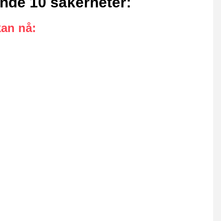
jande 10 säkerheter
:
kan nå
: