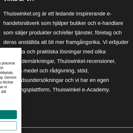
Thuiswinkel.org är ett ledande inspirerande e-
handelsnätverk som hjälper butiker och e-handlare
som säljer produkter och/eller tjänster, företag och
deras anställda att bli mer framgångsrika. Vi erbjuder
relevanta och praktiska lösningar med olika
förtroendemärkningar, Thuiswinkel-recensioner,
s placerar
 Vi
rättsliga medel och rådgivning, stöd,
ebbplats.
 dig. Genom
marknadsundersökningar och vi har en egen
u klickar
ar vi
utbildningsplattform, Thuiswinkel e-Academy.
ditt