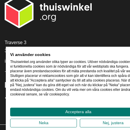
[_General:Contact]
Traverse 3
3905 NL Veenendaal
Vi använder cookies
info@thuiswinkel.org
Thuiswinkel.org använder olika typer av cookies. Utöver nödvändiga cookie
vi funktionella cookies som är nödvändiga för att vår webbplats ska fungera.
+31 (0)318 64 85 75
placerar även prestandacookies för att mäta prestanda och kvalitet på vår w
Slutligen placerar vi reklamcookies som gör att vi kan identifiera och spåra
att klicka på "Acceptera alla" samtycker du till att alla cookies placeras. När d
[_General:SocialMediaTitle]
på "Nej, justera" kan du göra ditt eget val och när du klickar på "Neka" placer
endast nödvändiga cookies. Om du vill veta mer om våra cookies eller ändra 
cookieval senare, se vår cookiepolicy.
Facebook
X
LinkedIn
Instagram
YouTube
Acceptera alla
Neka
Nej, justera