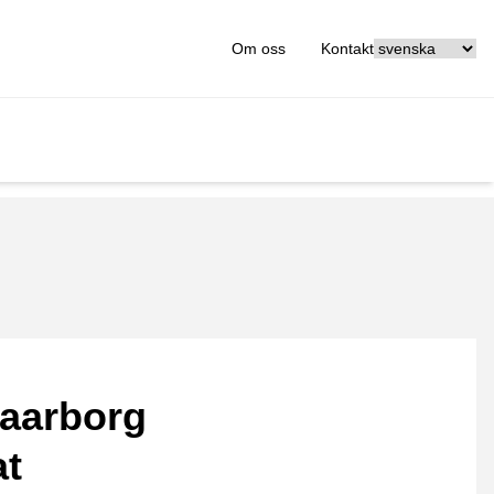
[_General:Langu
Om oss
Kontakt
aarborg
at