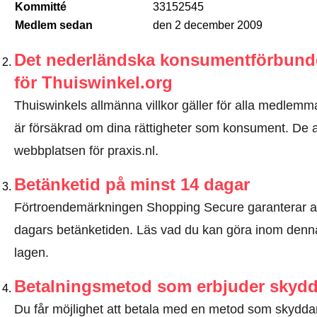
Kommitté
33152545
Medlem sedan
den 2 december 2009
Det nederländska konsumentförbundet
för Thuiswinkel.org
Thuiswinkels allmänna villkor gäller för alla medlemma
är försäkrad om dina rättigheter som konsument. De all
webbplatsen för praxis.nl.
Betänketid på minst 14 dagar
Förtroendemärkningen Shopping Secure garanterar a
dagars betänketiden.
Läs vad du kan göra inom denna
lagen
.
Betalningsmetod som erbjuder skyd
Du får möjlighet att betala med en metod som skyddar 