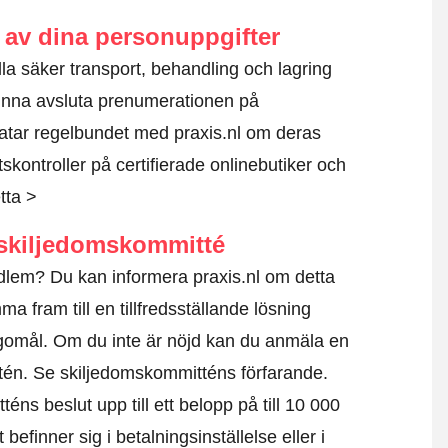
av dina personuppgifter
tälla säker transport, behandling och lagring
unna avsluta prenumerationen på
atar regelbundet med praxis.nl om deras
kontroller på certifierade onlinebutiker och
tta >
skiljedomskommitté
dlem? Du kan informera praxis.nl om detta
a fram till en tillfredsställande lösning
agomål. Om du inte är nöjd kan du anmäla en
ttén.
Se skiljedomskommitténs förfarande.
éns beslut upp till ett belopp på till 10 000
befinner sig i betalningsinställelse eller i