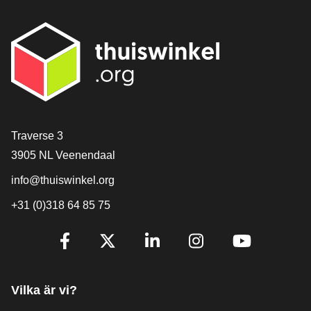
[_General:Contact]
Traverse 3
3905 NL Veenendaal
info@thuiswinkel.org
+31 (0)318 64 85 75
[_General:SocialMediaTitle]
Facebook
X
LinkedIn
Instagram
YouTube
Vilka är vi?