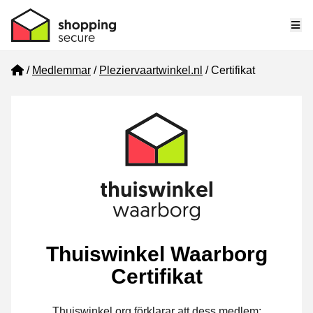
Me
Home
Medlemmar
Pleziervaartwinkel.nl
Certifikat
Thuiswinkel Waarborg
Certifikat
Thuiswinkel.org förklarar att dess medlem: