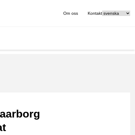
[_General:Langu
Om oss
Kontakt
aarborg
at