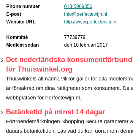
Phone number
013-5909350
E-post
info@perfectewijn.nl
Website URL
http://www.perfectewijn.nl
Kommitté
77739779
Medlem sedan
den 10 februari 2017
Det nederländska konsumentförbundet
för Thuiswinkel.org
Thuiswinkels allmänna villkor gäller för alla medlemma
är försäkrad om dina rättigheter som konsument. De all
webbplatsen för Perfectewijn.nl.
Betänketid på minst 14 dagar
Förtroendemärkningen Shopping Secure garanterar a
dagars betänketiden.
Läs vad du kan göra inom denna