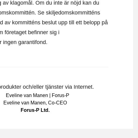
g av klagomål. Om du inte är nöjd kan du
edomskommittén.
Se skiljedomskommitténs
d av kommitténs beslut upp till ett belopp på
m företaget befinner sig i
är ingen garantifond.
odukter och/eller tjänster via Internet.
Eveline van Manen
,
Co-CEO
Forus-P Ltd.