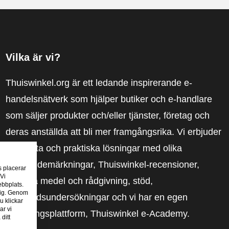
Vilka är vi?
Thuiswinkel.org är ett ledande inspirerande e-
handelsnätverk som hjälper butiker och e-handlare
som säljer produkter och/eller tjänster, företag och
deras anställda att bli mer framgångsrika. Vi erbjuder
relevanta och praktiska lösningar med olika
förtroendemärkningar, Thuiswinkel-recensioner,
s placerar
 Vi
rättsliga medel och rådgivning, stöd,
ebbplats.
 dig. Genom
marknadsundersökningar och vi har en egen
u klickar
ar vi
utbildningsplattform, Thuiswinkel e-Academy.
ditt