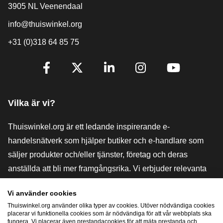
3905 NL Veenendaal
info@thuiswinkel.org
+31 (0)318 64 85 75
[_General:SocialMediaTitle]
Facebook
X
LinkedIn
Instagram
YouTube
Vilka är vi?
Thuiswinkel.org är ett ledande inspirerande e-
handelsnätverk som hjälper butiker och e-handlare som
säljer produkter och/eller tjänster, företag och deras
anställda att bli mer framgångsrika. Vi erbjuder relevanta
och praktiska lösningar med olika förtroendemärkningar,
Vi använder cookies
Thuiswinkel-recensioner, rättsliga medel och rådgivning,
Thuiswinkel.org använder olika typer av cookies. Utöver nödvändiga cookies
stöd, marknadsundersökningar och vi har en egen
placerar vi funktionella cookies som är nödvändiga för att vår webbplats ska
fungera. Vi placerar även prestandacookies för att mäta prestanda och