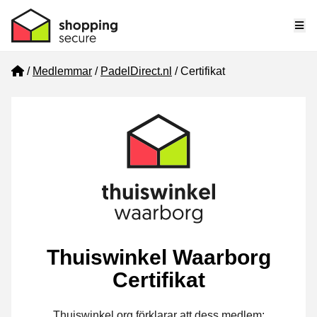
Me
Home
Medlemmar
PadelDirect.nl
Certifikat
Thuiswinkel Waarborg
Certifikat
Thuiswinkel.org förklarar att dess medlem: