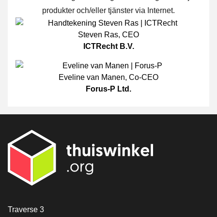
produkter och/eller tjänster via Internet.
Steven Ras
,
CEO
ICTRecht B.V.
Eveline van Manen
,
Co-CEO
Forus-P Ltd.
[_General:Contact]
Traverse 3