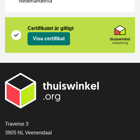
Nederländerna
Certifikat
Thuiswinkel Waarborg
Certifikatet är giltigt
Visa certifikat
[_General:Contact]
Traverse 3
3905 NL Veenendaal