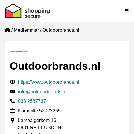
Me
Home
Medlemmar
Outdoorbrands.nl
Outdoorbrands.nl
Verifierade kontaktuppgifter
Website URL
https://www.outdoorbrands.nl
E-post
info@outdoorbrands.nl
Phone number
033 2587737
Kommitté
Kommitté 52023265
Företagsadress
Lambalgerkom 16
3831 RP LEUSDEN