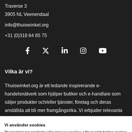
[_General:Contact]
Traverse 3
3905 NL Veenendaal
info@thuiswinkel.org
+31 (0)318 64 85 75
[_General:SocialMediaTitle]
Facebook
X
LinkedIn
Instagram
YouTube
Vilka är vi?
Thuiswinkel.org är ett ledande inspirerande e-
handelsnätverk som hjälper butiker och e-handlare som
säljer produkter och/eller tjänster, företag och deras
anställda att bli mer framgångsrika. Vi erbjuder relevanta
och praktiska lösningar med olika förtroendemärkningar,
Vi använder cookies
Thuiswinkel-recensioner, rättsliga medel och rådgivning,