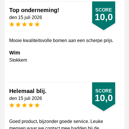
Top onderneming!
SCORE
10,0
den 15 juli 2026
[_General:NumberOfStarsPluralFormat]
Mooie kwaliteitsvolle bomen aan een scherpe prijs.
Wim
Stokkem
Helemaal blij.
SCORE
10,0
den 15 juli 2026
[_General:NumberOfStarsPluralFormat]
Goed product, bijzonder goede service. Leuke
mensen waar we contact mee hadden bij de