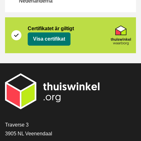
Nederländerna
Certifikat
Thuiswinkel Waarborg
Certifikatet är giltigt
Visa certifikat
[_General:Contact]
Traverse 3
3905 NL Veenendaal