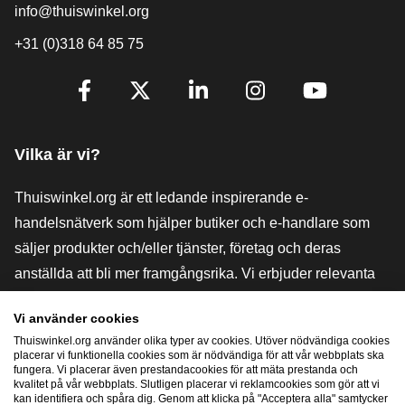
info@thuiswinkel.org
+31 (0)318 64 85 75
[_General:SocialMediaTitle]
Facebook
X
LinkedIn
Instagram
YouTube
Vilka är vi?
Thuiswinkel.org är ett ledande inspirerande e-
handelsnätverk som hjälper butiker och e-handlare som
säljer produkter och/eller tjänster, företag och deras
anställda att bli mer framgångsrika. Vi erbjuder relevanta
och praktiska lösningar med olika förtroendemärkningar,
Vi använder cookies
Thuiswinkel-recensioner, rättsliga medel och rådgivning,
Thuiswinkel.org använder olika typer av cookies. Utöver nödvändiga cookies
stöd, marknadsundersökningar och vi har en egen
placerar vi funktionella cookies som är nödvändiga för att vår webbplats ska
fungera. Vi placerar även prestandacookies för att mäta prestanda och
utbildningsplattform, Thuiswinkel e-Academy.
kvalitet på vår webbplats. Slutligen placerar vi reklamcookies som gör att vi
kan identifiera och spåra dig. Genom att klicka på "Acceptera alla" samtycker