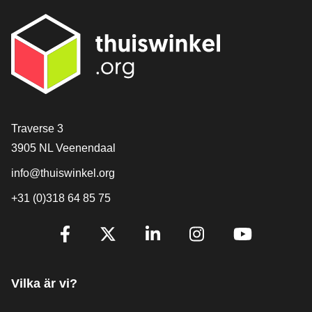
[_General:Contact]
Traverse 3
3905 NL Veenendaal
info@thuiswinkel.org
+31 (0)318 64 85 75
[_General:SocialMediaTitle]
Facebook
X
LinkedIn
Instagram
YouTube
Vilka är vi?