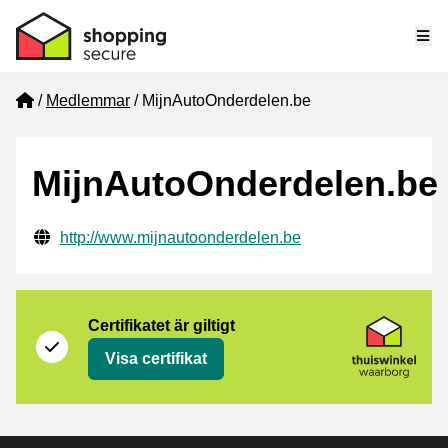
Me
Home
Medlemmar
MijnAutoOnderdelen.be
MijnAutoOnderdelen.be
Verifierade kontaktuppgifter
Website URL
http://www.mijnautoonderdelen.be
Certifikat
Thuiswinkel Waarborg
Certifikatet är giltigt
Visa certifikat