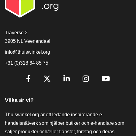
[_General:Contact]
Traverse 3
3905 NL Veenendaal
info@thuiswinkel.org
+31 (0)318 64 85 75
[_General:SocialMediaTitle]
Facebook
X
LinkedIn
Instagram
YouTube
Vilka är vi?
Thuiswinkel.org är ett ledande inspirerande e-
handelsnätverk som hjälper butiker och e-handlare som
säljer produkter och/eller tjänster, företag och deras