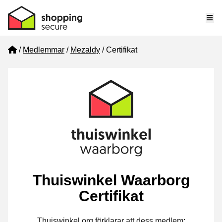
Me
Home
Medlemmar
Mezaldy
Certifikat
Thuiswinkel Waarborg
Certifikat
Thuiswinkel.org förklarar att dess medlem: