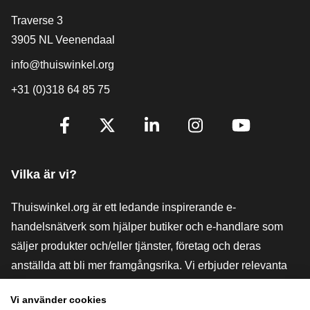
[_General:Contact]
Traverse 3
3905 NL Veenendaal
info@thuiswinkel.org
+31 (0)318 64 85 75
[_General:SocialMediaTitle]
Facebook
X
LinkedIn
Instagram
YouTube
Vilka är vi?
Thuiswinkel.org är ett ledande inspirerande e-
handelsnätverk som hjälper butiker och e-handlare som
säljer produkter och/eller tjänster, företag och deras
anställda att bli mer framgångsrika. Vi erbjuder relevanta
och praktiska lösningar med olika förtroendemärkningar,
Vi använder cookies
Thuiswinkel-recensioner, rättsliga medel och rådgivning,