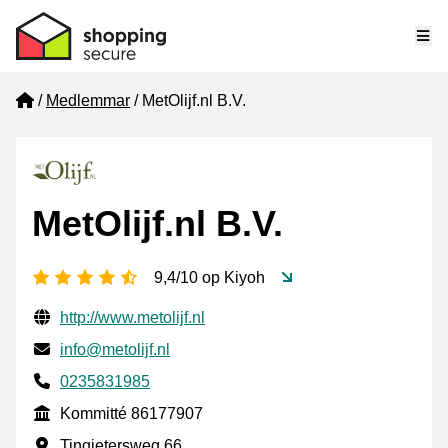
Me
Home
Medlemmar
MetOlijf.nl B.V.
MetOlijf.nl B.V.
[_General:NumberOfStarsPluralFormat]
9,4/10 op Kiyoh
Verifierade kontaktuppgifter
Website URL
http://www.metolijf.nl
E-post
info@metolijf.nl
Phone number
0235831985
Kommitté
Kommitté 86177907
Företagsadress
Tingietersweg 66