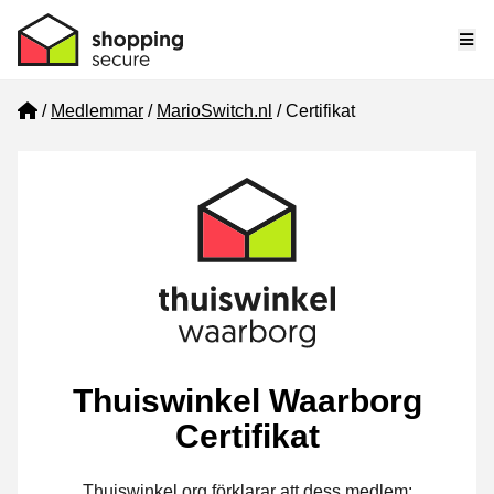
Me
Home
Medlemmar
MarioSwitch.nl
Certifikat
Thuiswinkel Waarborg
Certifikat
Thuiswinkel.org förklarar att dess medlem: