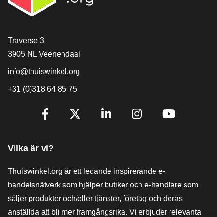
[_General:Contact]
Traverse 3
3905 NL Veenendaal
info@thuiswinkel.org
+31 (0)318 64 85 75
[_General:SocialMediaTitle]
Facebook
X
LinkedIn
Instagram
YouTube
Vilka är vi?
Thuiswinkel.org är ett ledande inspirerande e-
handelsnätverk som hjälper butiker och e-handlare som
säljer produkter och/eller tjänster, företag och deras
anställda att bli mer framgångsrika. Vi erbjuder relevanta