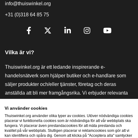
info@thuiswinkel.org
+31 (0)318 64 85 75
[_General:SocialMediaTitle]
Facebook
X
LinkedIn
Instagram
YouTube
Vilka är vi?
Thuiswinkel.org är ett ledande inspirerande e-
handelsnätverk som hjälper butiker och e-handlare som
säljer produkter och/eller tjänster, företag och deras
anställda att bli mer framgångsrika. Vi erbjuder relevanta
och praktiska lösningar med olika förtroendemärkningar,
Vi använder cookies
Thuiswinkel-recensioner, rättsliga medel och rådgivning,
Thuiswinkel.org använder olika typer av cookies. Utöver nödvändiga cookies
stöd, marknadsundersökningar och vi har en egen
placerar vi funktionella cookies som är nödvändiga för att vår webbplats ska
fungera. Vi placerar även prestandacookies för att mäta prestanda och
utbildningsplattform, Thuiswinkel e-Academy.
kvalitet på vår webbplats. Slutligen placerar vi reklamcookies som gör att vi
kan identifiera och spåra dig. Genom att klicka på "Acceptera alla" samtycker