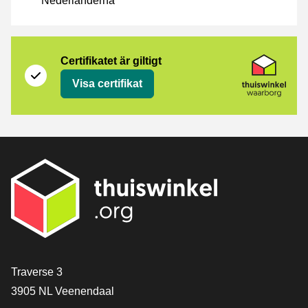
Nederländerna
Certifikat
Thuiswinkel Waarborg
Certifikatet är giltigt
Visa certifikat
[_General:Contact]
Traverse 3
3905 NL Veenendaal