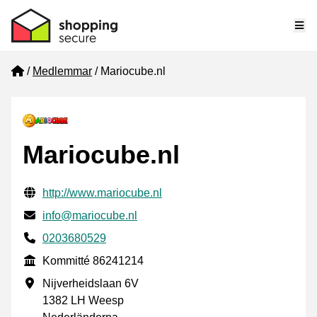
Me
Home
Medlemmar
Mariocube.nl
Mariocube.nl
Verifierade kontaktuppgifter
Website URL
http://www.mariocube.nl
E-post
info@mariocube.nl
Phone number
0203680529
Kommitté
Kommitté 86241214
Företagsadress
Nijverheidslaan 6V
1382 LH Weesp