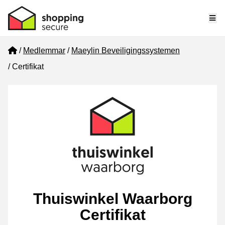
Me
Home
Medlemmar
Maeylin Beveiligingssystemen
Certifikat
Thuiswinkel Waarborg
Certifikat