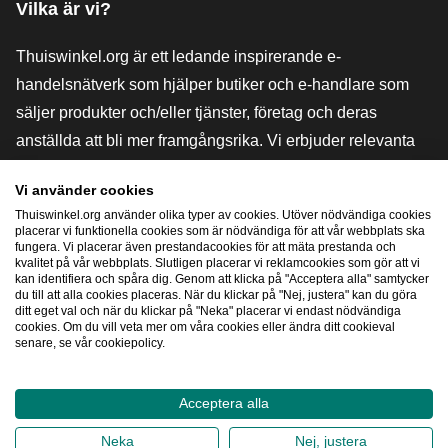
Vilka är vi?
Thuiswinkel.org är ett ledande inspirerande e-
handelsnätverk som hjälper butiker och e-handlare som
säljer produkter och/eller tjänster, företag och deras
anställda att bli mer framgångsrika. Vi erbjuder relevanta
och praktiska lösningar med olika förtroendemärkningar,
Vi använder cookies
Thuiswinkel-recensioner, rättsliga medel och rådgivning,
Thuiswinkel.org använder olika typer av cookies. Utöver nödvändiga cookies
stöd, marknadsundersökningar och vi har en egen
placerar vi funktionella cookies som är nödvändiga för att vår webbplats ska
fungera. Vi placerar även prestandacookies för att mäta prestanda och
utbildningsplattform, Thuiswinkel e-Academy.
kvalitet på vår webbplats. Slutligen placerar vi reklamcookies som gör att vi
kan identifiera och spåra dig. Genom att klicka på "Acceptera alla" samtycker
du till att alla cookies placeras. När du klickar på "Nej, justera" kan du göra
ditt eget val och när du klickar på "Neka" placerar vi endast nödvändiga
Navigera snabbt
cookies. Om du vill veta mer om våra cookies eller ändra ditt cookieval
senare, se vår cookiepolicy.
[_G
Acceptera alla
2026
©
Thuiswinkel.org
Neka
Nej, justera