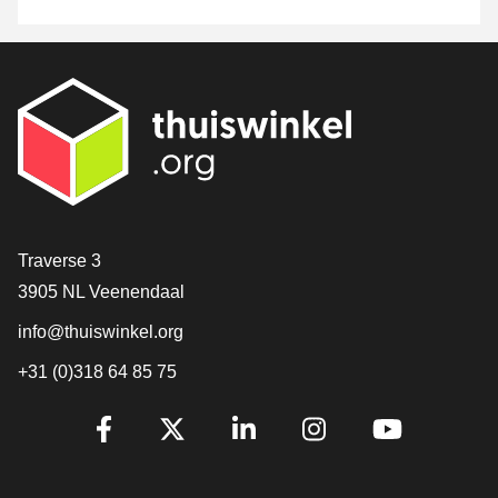
[_General:Contact]
Traverse 3
3905 NL Veenendaal
info@thuiswinkel.org
+31 (0)318 64 85 75
[_General:SocialMediaTitle]
Facebook
X
LinkedIn
Instagram
YouTube