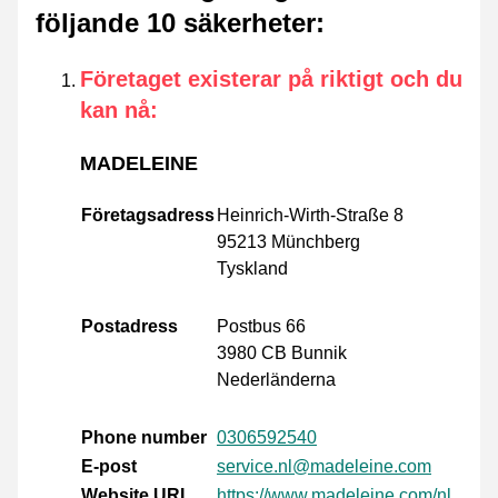
följande 10 säkerheter
:
Företaget existerar på riktigt och du
kan nå
:
MADELEINE
Företagsadress
Heinrich-Wirth-Straße 8
95213 Münchberg
Tyskland
Postadress
Postbus 66
3980 CB Bunnik
Nederländerna
Phone number
0306592540
E-post
service.nl@madeleine.com
Website URL
https://www.madeleine.com/nl