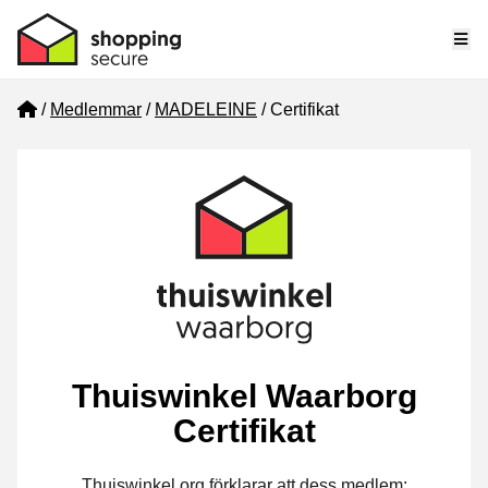
Me
Home
Medlemmar
MADELEINE
Certifikat
Thuiswinkel Waarborg
Certifikat
Thuiswinkel.org förklarar att dess medlem: