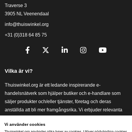
[_General:Contact]
Traverse 3
3905 NL Veenendaal
info@thuiswinkel.org
+31 (0)318 64 85 75
[_General:SocialMediaTitle]
Facebook
X
LinkedIn
Instagram
YouTube
Vilka är vi?
Thuiswinkel.org är ett ledande inspirerande e-
handelsnätverk som hjälper butiker och e-handlare som
säljer produkter och/eller tjänster, företag och deras
anställda att bli mer framgångsrika. Vi erbjuder relevanta
och praktiska lösningar med olika förtroendemärkningar,
Vi använder cookies
Thuiswinkel-recensioner, rättsliga medel och rådgivning,
Thuiswinkel.org använder olika typer av cookies. Utöver nödvändiga cookies