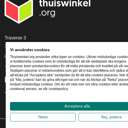
[_General:Contact]
Traverse 3
3905 NL Veenendaal
Vi använder cookies
info@thuiswinkel.org
Thuiswinkel.org använder olika typer av cookies. Utöver nödvändiga cookie
vi funktionella cookies som är nödvändiga för att vår webbplats ska fungera.
placerar även prestandacookies för att mäta prestanda och kvalitet på vår w
+31 (0)318 64 85 75
Slutligen placerar vi reklamcookies som gör att vi kan identifiera och spåra
att klicka på "Acceptera alla" samtycker du till att alla cookies placeras. När d
[_General:SocialMediaTitle]
på "Nej, justera" kan du göra ditt eget val och när du klickar på "Neka" placer
endast nödvändiga cookies. Om du vill veta mer om våra cookies eller ändra 
cookieval senare, se vår cookiepolicy.
Facebook
X
LinkedIn
Instagram
YouTube
Acceptera alla
Neka
Nej, justera