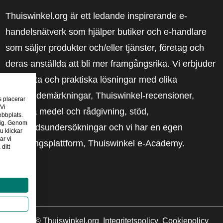
Thuiswinkel.org är ett ledande inspirerande e-
handelsnätverk som hjälper butiker och e-handlare
som säljer produkter och/eller tjänster, företag och
deras anställda att bli mer framgångsrika. Vi erbjuder
relevanta och praktiska lösningar med olika
förtroendemärkningar, Thuiswinkel-recensioner,
s placerar
 Vi
rättsliga medel och rådgivning, stöd,
ebbplats.
 dig. Genom
marknadsundersökningar och vi har en egen
u klickar
ar vi
utbildningsplattform, Thuiswinkel e-Academy.
ditt
2026
©
Thuiswinkel.org
Integritetspolicy
Cookiepolicy