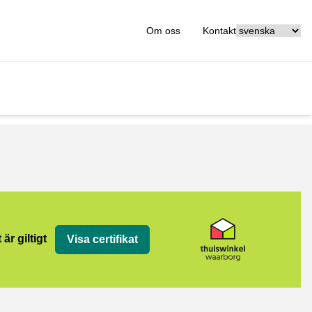
[_General:Langu
Om oss
Kontakt
org
 är giltigt
Visa certifikat