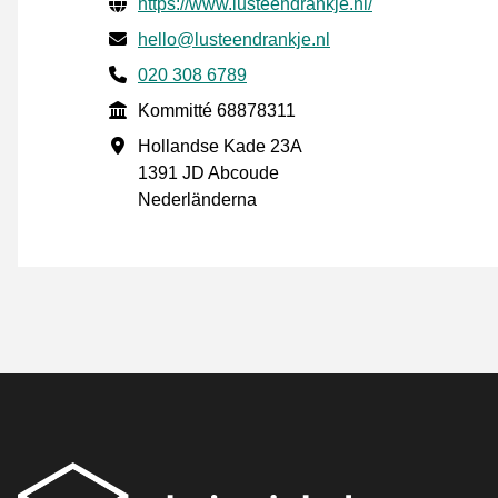
Verifierade kontaktuppgifter
Website URL
https://www.lusteendrankje.nl/
E-post
hello@lusteendrankje.nl
Phone number
020 308 6789
Kommitté
Kommitté 68878311
Företagsadress
Hollandse Kade 23A
1391 JD Abcoude
Nederländerna