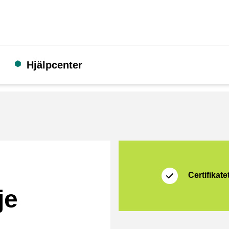
Hjälpcenter
Certifikat
Thuiswinkel Waarb
Certifikatet
je