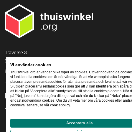
[_General:Contact]
Traverse 3
3905 NL Veenendaal
Vi använder cookies
info@thuiswinkel.org
Thuiswinkel.org använder olika typer av cookies. Utöver nödvändiga cookie
vi funktionella cookies som är nödvändiga för att vår webbplats ska fungera.
+31 (0)318 64 85 75
placerar även prestandacookies för att mäta prestanda och kvalitet på vår w
Slutligen placerar vi reklamcookies som gör att vi kan identifiera och spåra
att klicka på "Acceptera alla" samtycker du till att alla cookies placeras. När d
[_General:SocialMediaTitle]
på "Nej, justera" kan du göra ditt eget val och när du klickar på "Neka" placer
endast nödvändiga cookies. Om du vill veta mer om våra cookies eller ändra 
cookieval senare, se vår cookiepolicy.
Facebook
X
LinkedIn
Instagram
YouTube
Acceptera alla