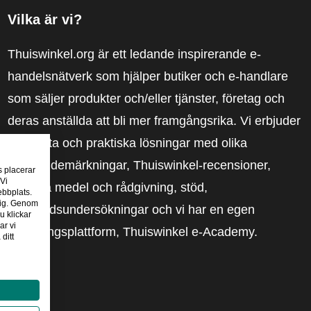
Vilka är vi?
Thuiswinkel.org är ett ledande inspirerande e-
handelsnätverk som hjälper butiker och e-handlare
som säljer produkter och/eller tjänster, företag och
deras anställda att bli mer framgångsrika. Vi erbjuder
relevanta och praktiska lösningar med olika
förtroendemärkningar, Thuiswinkel-recensioner,
s placerar
 Vi
rättsliga medel och rådgivning, stöd,
ebbplats.
 dig. Genom
marknadsundersökningar och vi har en egen
u klickar
ar vi
utbildningsplattform, Thuiswinkel e-Academy.
ditt