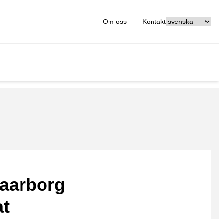
[_General:Langu
Om oss
Kontakt
aarborg
at