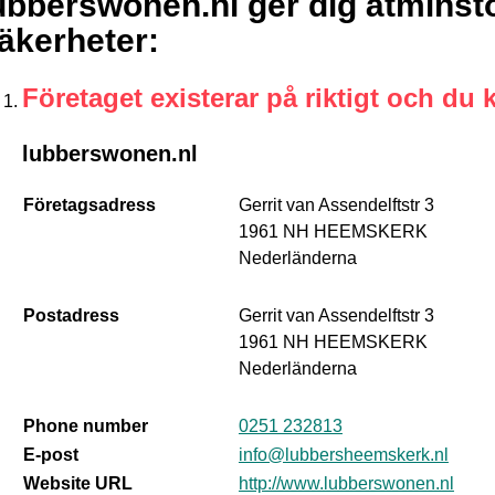
ubberswonen.nl ger dig åtminst
äkerheter
:
Företaget existerar på riktigt och du 
lubberswonen.nl
Företagsadress
Gerrit van Assendelftstr 3
1961 NH HEEMSKERK
Nederländerna
Postadress
Gerrit van Assendelftstr 3
1961 NH HEEMSKERK
Nederländerna
Phone number
0251 232813
E-post
info@lubbersheemskerk.nl
Website URL
http://www.lubberswonen.nl