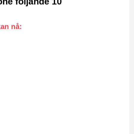
one följande 10
kan nå
: