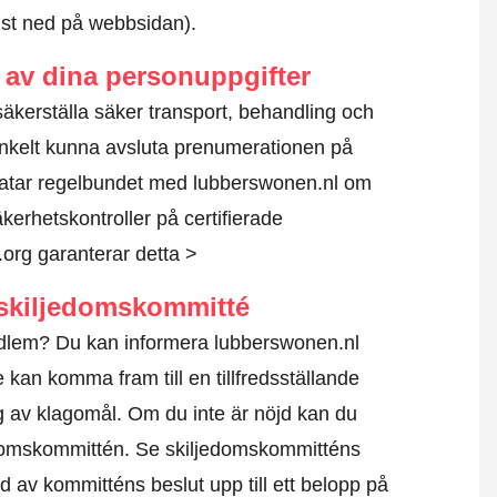
ngst ned på webbsidan).
av dina personuppgifter
 säkerställa säker transport, behandling och
nkelt kunna avsluta prenumerationen på
ratar regelbundet med lubberswonen.nl om
kerhetskontroller på certifierade
.org garanterar detta >
skiljedomskommitté
edlem? Du kan informera lubberswonen.nl
 kan komma fram till en tillfredsställande
g av klagomål. Om du inte är nöjd kan du
edomskommittén.
Se skiljedomskommitténs
d av kommitténs beslut upp till ett belopp på