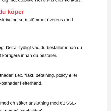
dig mot utebliven leverans eller konkurs.
 du köper
g beskrivning som stämmer överens med
. Det är tydligt vad du beställer innan du
t korrigera innan du beställer.
der, t.ex. frakt, betalning, policy eller
kostnader i efterhand.
id med en säker anslutning med ett SSL-