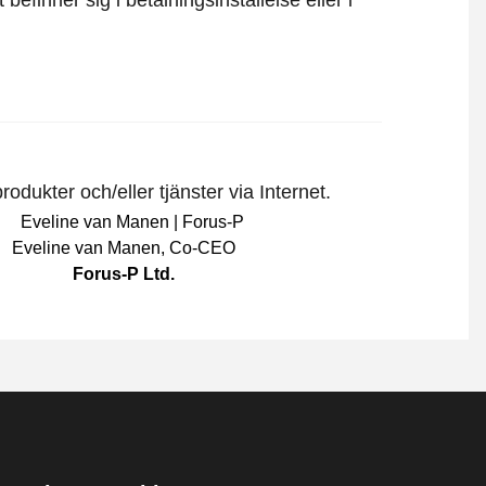
befinner sig i betalningsinställelse eller i
odukter och/eller tjänster via Internet.
Eveline van Manen
,
Co-CEO
Forus-P Ltd.