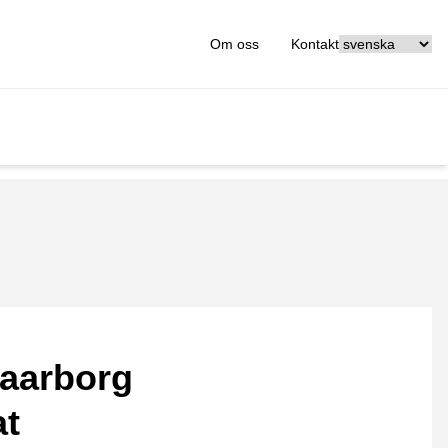
[_General:Langu
Om oss
Kontakt
aarborg
at