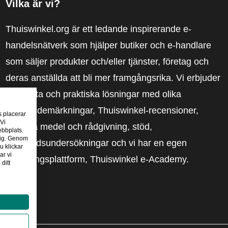
Vilka är vi?
Thuiswinkel.org är ett ledande inspirerande e-
handelsnätverk som hjälper butiker och e-handlare
som säljer produkter och/eller tjänster, företag och
deras anställda att bli mer framgångsrika. Vi erbjuder
relevanta och praktiska lösningar med olika
förtroendemärkningar, Thuiswinkel-recensioner,
s placerar
 Vi
rättsliga medel och rådgivning, stöd,
ebbplats.
 dig. Genom
marknadsundersökningar och vi har en egen
u klickar
ar vi
utbildningsplattform, Thuiswinkel e-Academy.
ditt