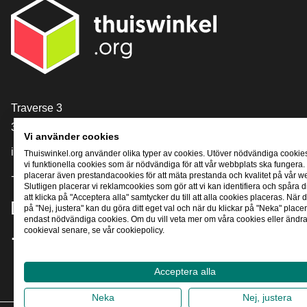
[_General:Contact]
Traverse 3
3905 NL Veenendaal
Vi använder cookies
info@thuiswinkel.org
Thuiswinkel.org använder olika typer av cookies. Utöver nödvändiga cookie
vi funktionella cookies som är nödvändiga för att vår webbplats ska fungera.
placerar även prestandacookies för att mäta prestanda och kvalitet på vår w
+31 (0)318 64 85 75
Slutligen placerar vi reklamcookies som gör att vi kan identifiera och spåra
att klicka på "Acceptera alla" samtycker du till att alla cookies placeras. När d
[_General:SocialMediaTitle]
på "Nej, justera" kan du göra ditt eget val och när du klickar på "Neka" placer
endast nödvändiga cookies. Om du vill veta mer om våra cookies eller ändra 
cookieval senare, se vår cookiepolicy.
Facebook
X
LinkedIn
Instagram
YouTube
Acceptera alla
Neka
Nej, justera