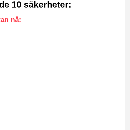
nde 10 säkerheter
:
kan nå
: