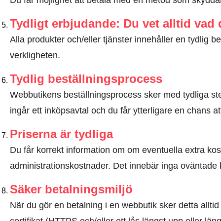
Du får möjlighet att betala med en metod som skyddar 
Tydligt erbjudande: Du vet alltid vad
Alla produkter och/eller tjänster innehåller en tydli
verkligheten.
Tydlig beställningsprocess
Webbutikens beställningsprocess sker med tydliga steg
ingår ett inköpsavtal och du får ytterligare en chans at
Priserna är tydliga
Du får korrekt information om om eventuella extra kostna
administrationskostnader. Det innebär inga oväntade 
Säker betalningsmiljö
När du gör en betalning i en webbutik sker detta allt