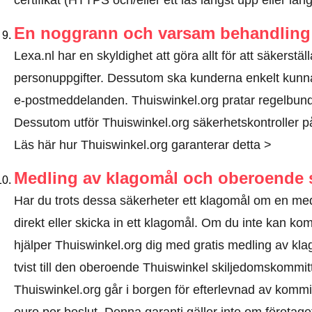
certifikat (HTTPS och/eller ett lås längst upp eller lä
En noggrann och varsam behandling 
Lexa.nl har en skyldighet att göra allt för att säkerstä
personuppgifter. Dessutom ska kunderna enkelt kunn
e-postmeddelanden. Thuiswinkel.org pratar regelbund
Dessutom utför Thuiswinkel.org säkerhetskontroller på 
Läs här hur Thuiswinkel.org garanterar detta >
Medling av klagomål och oberoende 
Har du trots dessa säkerheter ett klagomål om en me
direkt eller
skicka in ett klagomål
. Om du inte kan komm
hjälper Thuiswinkel.org dig med gratis medling av kl
tvist till den oberoende Thuiswinkel skiljedomskommi
Thuiswinkel.org går i borgen för efterlevnad av kommitt