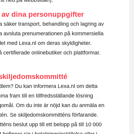
ngst ned på webbsidan).
av dina personuppgifter
lla säker transport, behandling och lagring av
a avsluta prenumerationen på kommersiella
et med Lexa.nl om deras skyldigheter.
certifierade onlinebutiker och plattformar.
skiljedomskommitté
dlem? Du kan informera Lexa.nl om detta
a fram till en tillfredsställande lösning
agomål. Om du inte är nöjd kan du anmäla en
ttén.
Se skiljedomskommitténs förfarande.
éns beslut upp till ett belopp på till 10 000