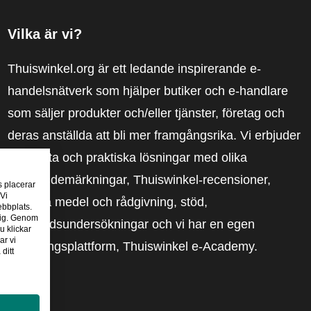
Vilka är vi?
Thuiswinkel.org är ett ledande inspirerande e-
handelsnätverk som hjälper butiker och e-handlare
som säljer produkter och/eller tjänster, företag och
deras anställda att bli mer framgångsrika. Vi erbjuder
relevanta och praktiska lösningar med olika
förtroendemärkningar, Thuiswinkel-recensioner,
s placerar
 Vi
rättsliga medel och rådgivning, stöd,
ebbplats.
 dig. Genom
marknadsundersökningar och vi har en egen
u klickar
ar vi
utbildningsplattform, Thuiswinkel e-Academy.
ditt