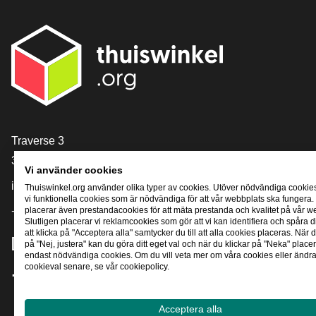
[_General:Contact]
Traverse 3
3905 NL Veenendaal
Vi använder cookies
info@thuiswinkel.org
Thuiswinkel.org använder olika typer av cookies. Utöver nödvändiga cookie
vi funktionella cookies som är nödvändiga för att vår webbplats ska fungera.
+31 (0)318 64 85 75
placerar även prestandacookies för att mäta prestanda och kvalitet på vår w
Slutligen placerar vi reklamcookies som gör att vi kan identifiera och spåra
att klicka på "Acceptera alla" samtycker du till att alla cookies placeras. När d
[_General:SocialMediaTitle]
på "Nej, justera" kan du göra ditt eget val och när du klickar på "Neka" placer
endast nödvändiga cookies. Om du vill veta mer om våra cookies eller ändra 
cookieval senare, se vår cookiepolicy.
Facebook
X
LinkedIn
Instagram
YouTube
Acceptera alla