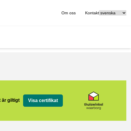
[_General:Langu
Om oss
Kontakt
org
 är giltigt
Visa certifikat