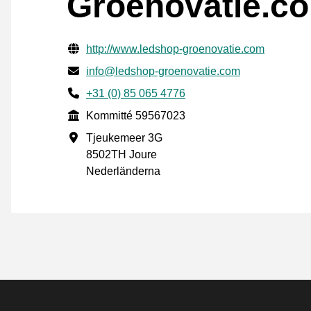
Groenovatie.c
Verifierade kontaktuppgifter
Website URL
http://www.ledshop-groenovatie.com
E-post
info@ledshop-groenovatie.com
Phone number
+31 (0) 85 065 4776
Kommitté
Kommitté 59567023
Företagsadress
Tjeukemeer 3G
8502TH Joure
Nederländerna