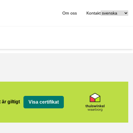
[_General:Langu
Om oss
Kontakt
org
 är giltigt
Visa certifikat