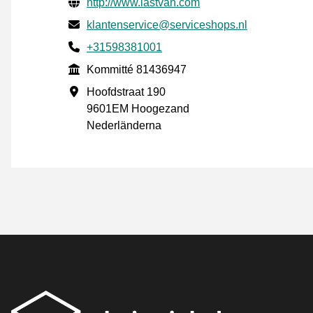
Verifierade kontaktuppgifter
Website URL
http://www.lastvan.com
E-post
klantenservice@serviceshops.nl
Phone number
+31598381001
Kommitté
Kommitté 81436947
Företagsadress
Hoofdstraat 190
9601EM Hoogezand
Nederländerna