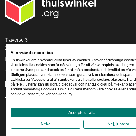
[_General:Contact]
Traverse 3
3905 NL Veenendaal
Vi använder cookies
info@thuiswinkel.org
Thuiswinkel.org använder olika typer av cookies. Utöver nödvändiga cookie
vi funktionella cookies som är nödvändiga för att vår webbplats ska fungera.
placerar även prestandacookies för att mäta prestanda och kvalitet på vår w
+31 (0)318 64 85 75
Slutligen placerar vi reklamcookies som gör att vi kan identifiera och spåra
att klicka på "Acceptera alla" samtycker du till att alla cookies placeras. När d
[_General:SocialMediaTitle]
på "Nej, justera" kan du göra ditt eget val och när du klickar på "Neka" placer
endast nödvändiga cookies. Om du vill veta mer om våra cookies eller ändra 
cookieval senare, se vår cookiepolicy.
Facebook
X
LinkedIn
Instagram
YouTube
Acceptera alla
Neka
Nej, justera