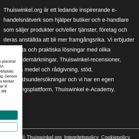
Thuiswinkel.org är ett ledande inspirerande e-
handelsnätverk som hjälper butiker och e-handlare
som säljer produkter och/eller tjänster, företag och
deras anställda att bli mer framgångsrika. Vi erbjuder
relevanta och praktiska lösningar med olika
förtroendemärkningar, Thuiswinkel-recensioner,
s placerar
 Vi
rättsliga medel och rådgivning, stöd,
ebbplats.
 dig. Genom
marknadsundersökningar och vi har en egen
u klickar
ar vi
utbildningsplattform, Thuiswinkel e-Academy.
ditt
2026
©
Thuiswinkel.org
Integritetspolicy
Cookiepolicy