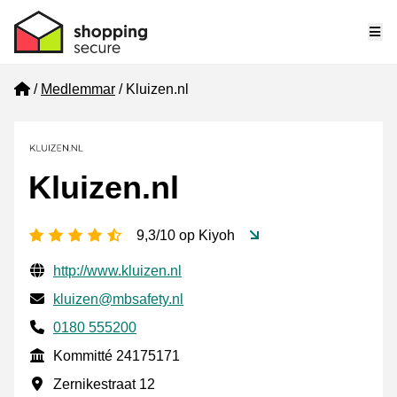
Me
Home
Medlemmar
Kluizen.nl
Kluizen.nl
[_General:NumberOfStarsPluralFormat]
9,3/10 op Kiyoh
Verifierade kontaktuppgifter
Website URL
http://www.kluizen.nl
E-post
kluizen@mbsafety.nl
Phone number
0180 555200
Kommitté
Kommitté 24175171
Företagsadress
Zernikestraat 12