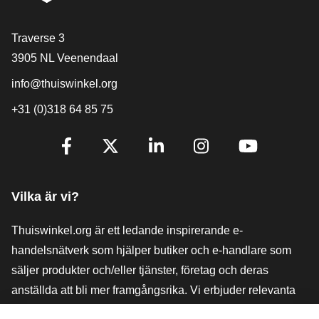
[_General:Contact]
Traverse 3
3905 NL Veenendaal
info@thuiswinkel.org
+31 (0)318 64 85 75
[_General:SocialMediaTitle]
Facebook
X
LinkedIn
Instagram
YouTube
Vilka är vi?
Thuiswinkel.org är ett ledande inspirerande e-
handelsnätverk som hjälper butiker och e-handlare som
säljer produkter och/eller tjänster, företag och deras
anställda att bli mer framgångsrika. Vi erbjuder relevanta
och praktiska lösningar med olika förtroendemärkningar,