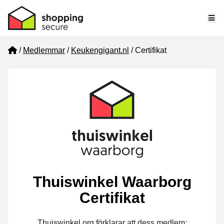
Me
Home
Medlemmar
Keukengigant.nl
Certifikat
Thuiswinkel Waarborg
Certifikat
Thuiswinkel.org förklarar att dess medlem: