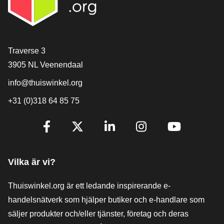
[_General:Contact]
Traverse 3
3905 NL Veenendaal
info@thuiswinkel.org
+31 (0)318 64 85 75
[_General:SocialMediaTitle]
Facebook
X
LinkedIn
Instagram
YouTube
Vilka är vi?
Thuiswinkel.org är ett ledande inspirerande e-
handelsnätverk som hjälper butiker och e-handlare som
säljer produkter och/eller tjänster, företag och deras