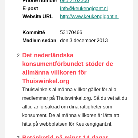
Phone number
085 2102300
E-post
info@keukengigant.nl
Website URL
http://www.keukengigant.nl
Kommitté
53170466
Medlem sedan
den 3 december 2013
Det nederländska
konsumentförbundet stöder de
allmänna villkoren för
Thuiswinkel.org
Thuiswinkels allmänna villkor gäller för alla
medlemmar på Thuiswinkel.org. Så du vet att du
alltid är försäkrad om dina rättigheter som
konsument. De allmänna villkoren är lätta att
hitta på webbplatsen för Keukengigant.nl.
Betänketid på minst 14 dagar