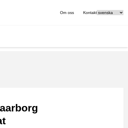
[_General:Langu
Om oss
Kontakt
aarborg
at