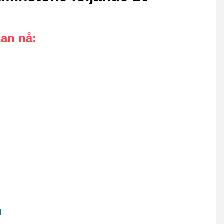
kan nå
:
l