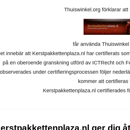
Thuiswinkel.org förklarar at
får använda Thuiswinkel
et innebär att Kerstpakkettenplaza.nl har certifierats so
på en oberoende granskning utförd av ICTRecht och F
observerades under certifieringsprocessen följer nederl
kommer att certifieras 
Kerstpakkettenplaza.nl certifierades 
erstpakkettenplaza.nl ger dig å