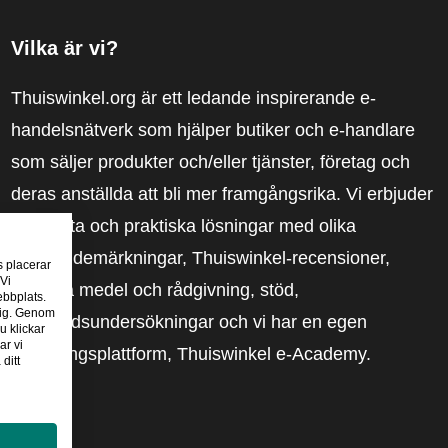
Vilka är vi?
Thuiswinkel.org är ett ledande inspirerande e-
handelsnätverk som hjälper butiker och e-handlare
som säljer produkter och/eller tjänster, företag och
deras anställda att bli mer framgångsrika. Vi erbjuder
relevanta och praktiska lösningar med olika
förtroendemärkningar, Thuiswinkel-recensioner,
s placerar
 Vi
rättsliga medel och rådgivning, stöd,
ebbplats.
 dig. Genom
marknadsundersökningar och vi har en egen
u klickar
ar vi
utbildningsplattform, Thuiswinkel e-Academy.
ditt