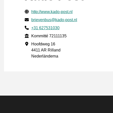
Verifierade kontaktuppgifter
Website URL
http://www.kado-post.nl
E-post
brievenbus@kado-post.nl
Phone number
+31 627531030
Kommitté
Kommitté 72111135
Företagsadress
Hoofdweg 16
4411 AR Rilland
Nederländerna