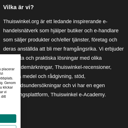
Vilka är vi?
Thuiswinkel.org är ett ledande inspirerande e-
handelsnätverk som hjälper butiker och e-handlare
som säljer produkter och/eller tjänster, företag och
deras anställda att bli mer framgångsrika. Vi erbjuder
relevanta och praktiska lösningar med olika
förtroendemärkningar, Thuiswinkel-recensioner,
s placerar
 Vi
rättsliga medel och rådgivning, stöd,
ebbplats.
 dig. Genom
marknadsundersökningar och vi har en egen
u klickar
ar vi
utbildningsplattform, Thuiswinkel e-Academy.
ditt