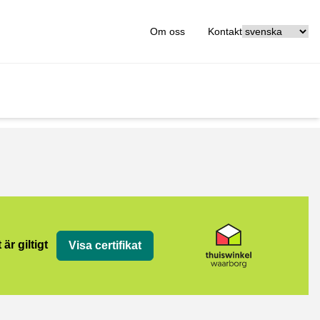
[_General:Langu
Om oss
Kontakt
org
 är giltigt
Visa certifikat