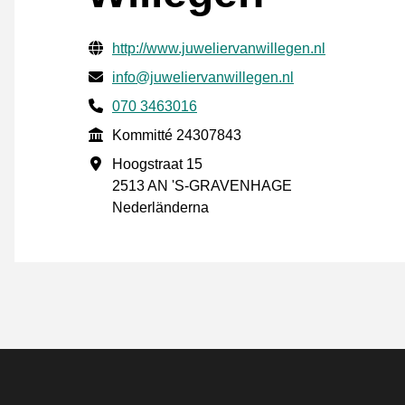
Verifierade kontaktuppgifter
Website URL
http://www.juweliervanwillegen.nl
E-post
info@juweliervanwillegen.nl
Phone number
070 3463016
Kommitté
Kommitté 24307843
Företagsadress
Hoogstraat 15
2513 AN 'S-GRAVENHAGE
Nederländerna