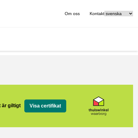
[_General:Langu
Om oss
Kontakt
org
 är giltigt
Visa certifikat