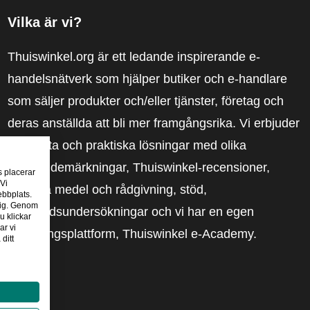
Vilka är vi?
Thuiswinkel.org är ett ledande inspirerande e-
handelsnätverk som hjälper butiker och e-handlare
som säljer produkter och/eller tjänster, företag och
deras anställda att bli mer framgångsrika. Vi erbjuder
relevanta och praktiska lösningar med olika
förtroendemärkningar, Thuiswinkel-recensioner,
s placerar
 Vi
rättsliga medel och rådgivning, stöd,
ebbplats.
 dig. Genom
marknadsundersökningar och vi har en egen
u klickar
ar vi
utbildningsplattform, Thuiswinkel e-Academy.
ditt