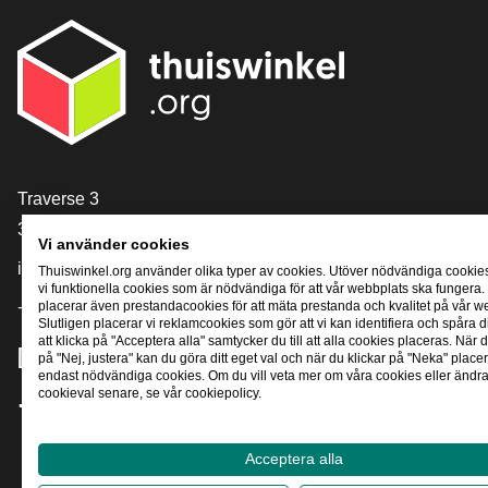
[_General:Contact]
Traverse 3
3905 NL Veenendaal
Vi använder cookies
info@thuiswinkel.org
Thuiswinkel.org använder olika typer av cookies. Utöver nödvändiga cookie
vi funktionella cookies som är nödvändiga för att vår webbplats ska fungera.
+31 (0)318 64 85 75
placerar även prestandacookies för att mäta prestanda och kvalitet på vår w
Slutligen placerar vi reklamcookies som gör att vi kan identifiera och spåra
att klicka på "Acceptera alla" samtycker du till att alla cookies placeras. När d
[_General:SocialMediaTitle]
på "Nej, justera" kan du göra ditt eget val och när du klickar på "Neka" placer
endast nödvändiga cookies. Om du vill veta mer om våra cookies eller ändra 
cookieval senare, se vår cookiepolicy.
Facebook
X
LinkedIn
Instagram
YouTube
Acceptera alla