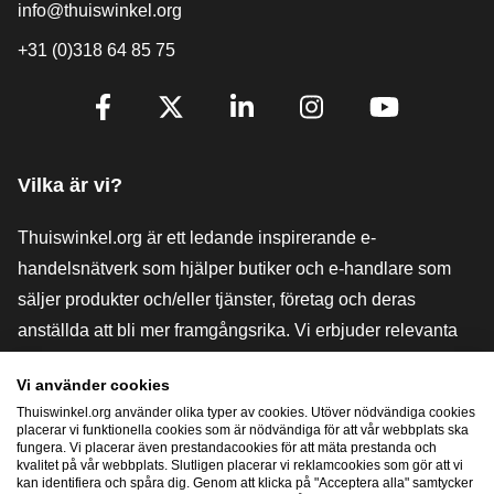
info@thuiswinkel.org
+31 (0)318 64 85 75
[_General:SocialMediaTitle]
Facebook
X
LinkedIn
Instagram
YouTube
Vilka är vi?
Thuiswinkel.org är ett ledande inspirerande e-
handelsnätverk som hjälper butiker och e-handlare som
säljer produkter och/eller tjänster, företag och deras
anställda att bli mer framgångsrika. Vi erbjuder relevanta
och praktiska lösningar med olika förtroendemärkningar,
Vi använder cookies
Thuiswinkel-recensioner, rättsliga medel och rådgivning,
Thuiswinkel.org använder olika typer av cookies. Utöver nödvändiga cookies
stöd, marknadsundersökningar och vi har en egen
placerar vi funktionella cookies som är nödvändiga för att vår webbplats ska
fungera. Vi placerar även prestandacookies för att mäta prestanda och
utbildningsplattform, Thuiswinkel e-Academy.
kvalitet på vår webbplats. Slutligen placerar vi reklamcookies som gör att vi
kan identifiera och spåra dig. Genom att klicka på "Acceptera alla" samtycker