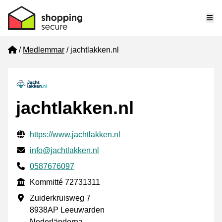
Me
Home
Medlemmar
jachtlakken.nl
jachtlakken.nl
Verifierade kontaktuppgifter
Website URL
https://www.jachtlakken.nl
E-post
info@jachtlakken.nl
Phone number
0587676097
Kommitté
Kommitté 72731311
Företagsadress
Zuiderkruisweg 7
8938AP Leeuwarden
Nederländerna