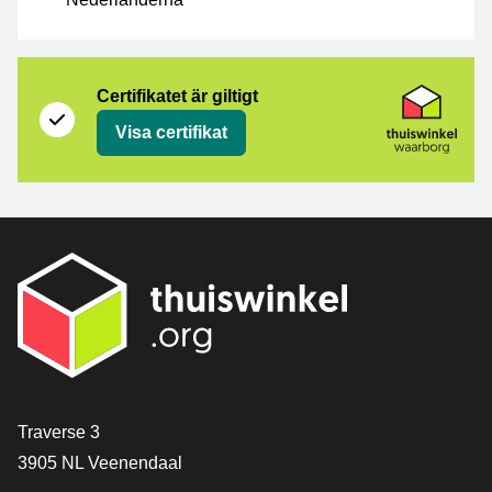
Certifikat
Thuiswinkel Waarborg
Certifikatet är giltigt
Visa certifikat
[_General:Contact]
Traverse 3
3905 NL Veenendaal