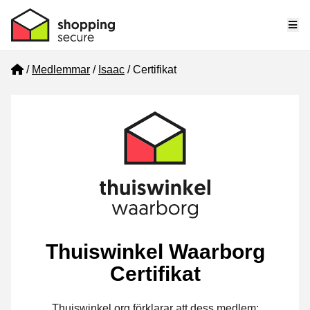
Me
Home
Medlemmar
Isaac
Certifikat
Thuiswinkel Waarborg
Certifikat
Thuiswinkel.org förklarar att dess medlem: