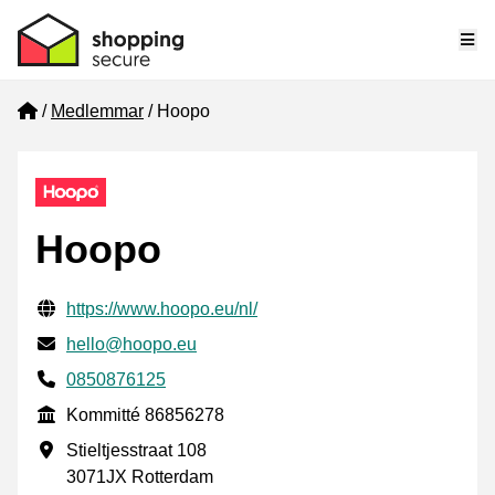
Me
Home
Medlemmar
Hoopo
Hoopo
Verifierade kontaktuppgifter
Website URL
https://www.hoopo.eu/nl/
E-post
hello@hoopo.eu
Phone number
0850876125
Kommitté
Kommitté 86856278
Företagsadress
Stieltjesstraat 108
3071JX Rotterdam