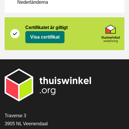
Nederländerna
Certifikat
Thuiswinkel Waarborg
Certifikatet är giltigt
Visa certifikat
[_General:Contact]
Traverse 3
3905 NL Veenendaal