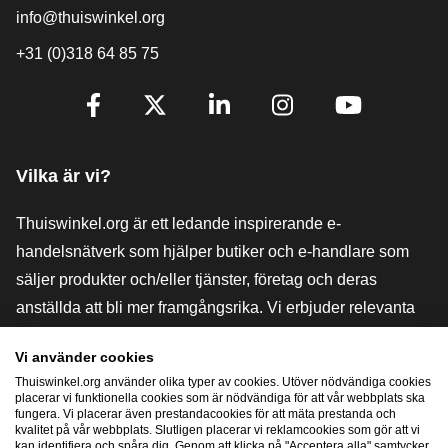
info@thuiswinkel.org
+31 (0)318 64 85 75
[_General:SocialMediaTitle]
Facebook
X
LinkedIn
Instagram
YouTube
Vilka är vi?
Thuiswinkel.org är ett ledande inspirerande e-
handelsnätverk som hjälper butiker och e-handlare som
säljer produkter och/eller tjänster, företag och deras
anställda att bli mer framgångsrika. Vi erbjuder relevanta
och praktiska lösningar med olika förtroendemärkningar,
Vi använder cookies
Thuiswinkel-recensioner, rättsliga medel och rådgivning,
Thuiswinkel.org använder olika typer av cookies. Utöver nödvändiga cookies
stöd, marknadsundersökningar och vi har en egen
placerar vi funktionella cookies som är nödvändiga för att vår webbplats ska
fungera. Vi placerar även prestandacookies för att mäta prestanda och
utbildningsplattform, Thuiswinkel e-Academy.
kvalitet på vår webbplats. Slutligen placerar vi reklamcookies som gör att vi
kan identifiera och spåra dig. Genom att klicka på "Acceptera alla" samtycker