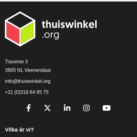
[_General:Contact]
Traverse 3
3905 NL Veenendaal
info@thuiswinkel.org
+31 (0)318 64 85 75
[_General:SocialMediaTitle]
Facebook
X
LinkedIn
Instagram
YouTube
Vilka är vi?