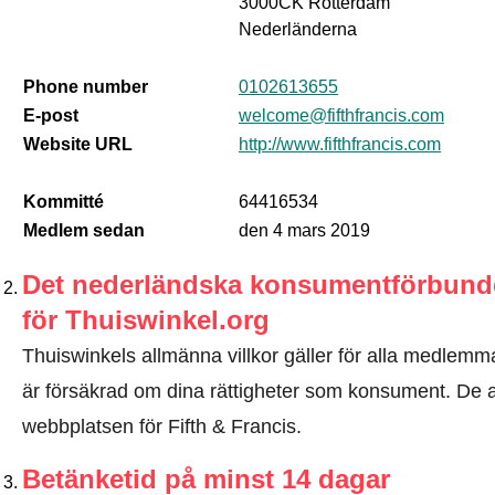
3000CK Rotterdam
Nederländerna
Phone number
0102613655
E-post
welcome@fifthfrancis.com
Website URL
http://www.fifthfrancis.com
Kommitté
64416534
Medlem sedan
den 4 mars 2019
Det nederländska konsumentförbundet
för Thuiswinkel.org
Thuiswinkels allmänna villkor gäller för alla medlemma
är försäkrad om dina rättigheter som konsument. De all
webbplatsen för Fifth & Francis.
Betänketid på minst 14 dagar