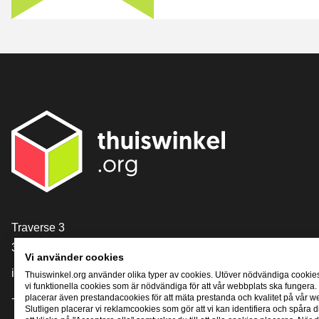
[_General:Contact]
Traverse 3
3905 NL Veenendaal
Vi använder cookies
info@thuiswinkel.org
Thuiswinkel.org använder olika typer av cookies. Utöver nödvändiga cookie
vi funktionella cookies som är nödvändiga för att vår webbplats ska fungera.
+31 (0)318 64 85 75
placerar även prestandacookies för att mäta prestanda och kvalitet på vår w
Slutligen placerar vi reklamcookies som gör att vi kan identifiera och spåra