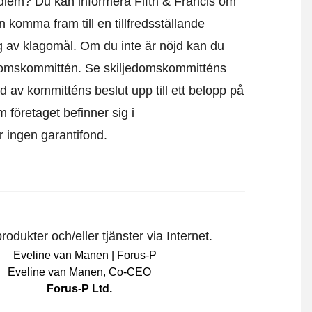
dlem? Du kan informera Fifth & Francis om
 komma fram till en tillfredsställande
g av klagomål. Om du inte är nöjd kan du
edomskommittén.
Se skiljedomskommitténs
d av kommitténs beslut upp till ett belopp på
m företaget befinner sig i
är ingen garantifond.
odukter och/eller tjänster via Internet.
Eveline van Manen
,
Co-CEO
Forus-P Ltd.