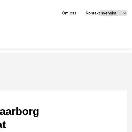
[_General:Langu
Om oss
Kontakt
aarborg
at