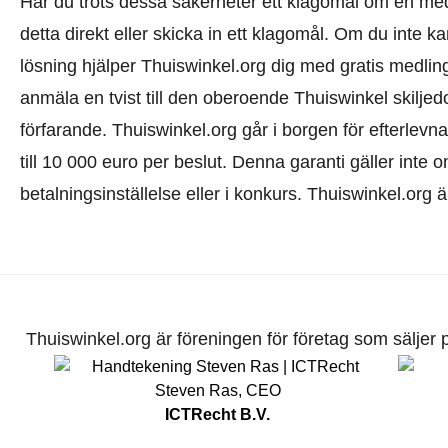
Har du trots dessa säkerheter ett klagomål om en me
detta direkt eller
skicka in ett klagomål
. Om du inte kan
lösning hjälper Thuiswinkel.org dig med gratis medlin
anmäla en tvist till den oberoende Thuiswinkel skilj
förfarande.
Thuiswinkel.org går i borgen för efterlevna
till 10 000 euro per beslut. Denna garanti gäller inte o
betalningsinställelse eller i konkurs. Thuiswinkel.org 
Thuiswinkel.org är föreningen för företag som säljer pr
Steven Ras
,
CEO
ICTRecht B.V.