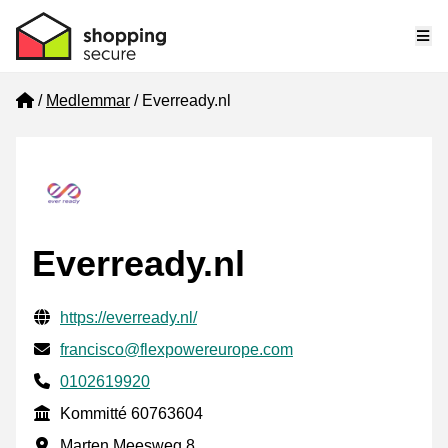
Me
Home
Medlemmar
Everready.nl
Everready.nl
Verifierade kontaktuppgifter
Website URL
https://everready.nl/
E-post
francisco@flexpowereurope.com
Phone number
0102619920
Kommitté
Kommitté 60763604
Företagsadress
Marten Meesweg 8