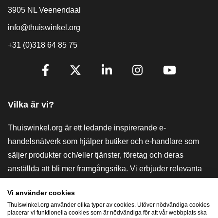
3905 NL Veenendaal
info@thuiswinkel.org
+31 (0)318 64 85 75
[_General:SocialMediaTitle]
Facebook
X
LinkedIn
Instagram
YouTube
Vilka är vi?
Thuiswinkel.org är ett ledande inspirerande e-
handelsnätverk som hjälper butiker och e-handlare som
säljer produkter och/eller tjänster, företag och deras
anställda att bli mer framgångsrika. Vi erbjuder relevanta
och praktiska lösningar med olika förtroendemärkningar,
Vi använder cookies
Thuiswinkel-recensioner, rättsliga medel och rådgivning,
Thuiswinkel.org använder olika typer av cookies. Utöver nödvändiga cookies
stöd, marknadsundersökningar och vi har en egen
placerar vi funktionella cookies som är nödvändiga för att vår webbplats ska