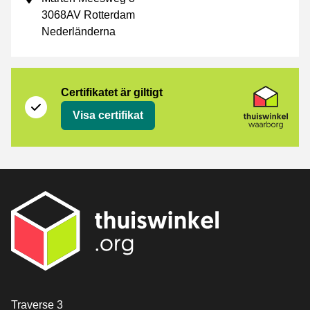
3068AV Rotterdam
Nederländerna
Certifikat
Thuiswinkel Waarborg
Certifikatet är giltigt
Visa certifikat
[_General:Contact]
Traverse 3