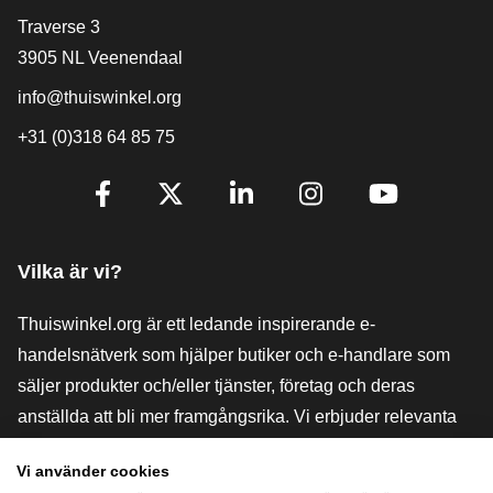
[_General:Contact]
Traverse 3
3905 NL Veenendaal
info@thuiswinkel.org
+31 (0)318 64 85 75
[_General:SocialMediaTitle]
Facebook
X
LinkedIn
Instagram
YouTube
Vilka är vi?
Thuiswinkel.org är ett ledande inspirerande e-
handelsnätverk som hjälper butiker och e-handlare som
säljer produkter och/eller tjänster, företag och deras
anställda att bli mer framgångsrika. Vi erbjuder relevanta
och praktiska lösningar med olika förtroendemärkningar,
Vi använder cookies
Thuiswinkel-recensioner, rättsliga medel och rådgivning,