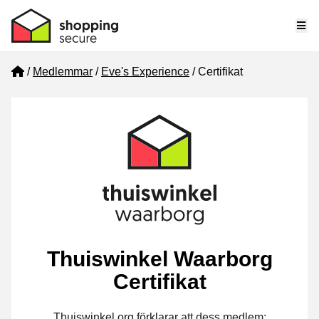
Me
Home
Medlemmar
Eve's Experience
Certifikat
Thuiswinkel Waarborg
Certifikat
Thuiswinkel.org förklarar att dess medlem: