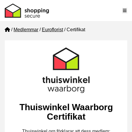
Me
Home
Medlemmar
Euroflorist
Certifikat
Thuiswinkel Waarborg
Certifikat
Thuiswinkel.org förklarar att dess medlem: