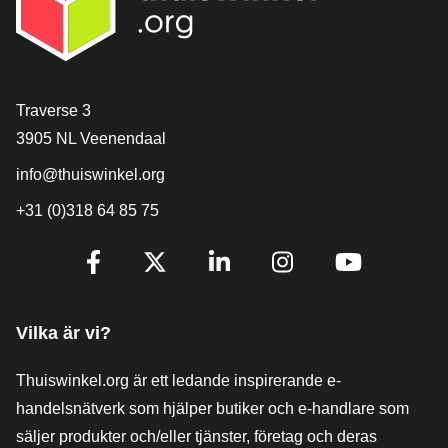
[_General:Contact]
Traverse 3
3905 NL Veenendaal
info@thuiswinkel.org
+31 (0)318 64 85 75
[_General:SocialMediaTitle]
Facebook
X
LinkedIn
Instagram
YouTube
Vilka är vi?
Thuiswinkel.org är ett ledande inspirerande e-
handelsnätverk som hjälper butiker och e-handlare som
säljer produkter och/eller tjänster, företag och deras