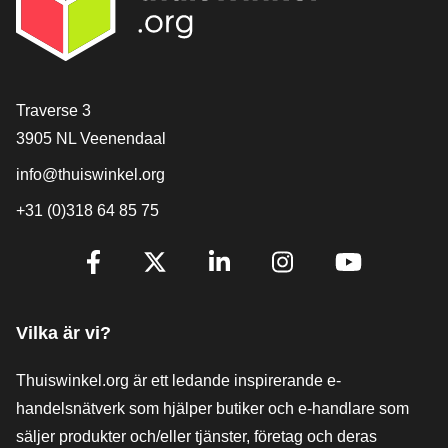
[_General:Contact]
Traverse 3
3905 NL Veenendaal
info@thuiswinkel.org
+31 (0)318 64 85 75
[_General:SocialMediaTitle]
Facebook
X
LinkedIn
Instagram
YouTube
Vilka är vi?
Thuiswinkel.org är ett ledande inspirerande e-
handelsnätverk som hjälper butiker och e-handlare som
säljer produkter och/eller tjänster, företag och deras