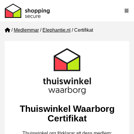
Me
Home
Medlemmar
Elephantje.nl
Certifikat
Thuiswinkel Waarborg
Certifikat
Thuiswinkel.org förklarar att dess medlem: