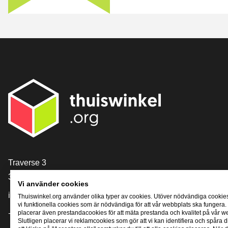
[_General:Contact]
Traverse 3
3905 NL Veenendaal
Vi använder cookies
info@thuiswinkel.org
Thuiswinkel.org använder olika typer av cookies. Utöver nödvändiga cookie
vi funktionella cookies som är nödvändiga för att vår webbplats ska fungera.
+31 (0)318 64 85 75
placerar även prestandacookies för att mäta prestanda och kvalitet på vår w
Slutligen placerar vi reklamcookies som gör att vi kan identifiera och spåra