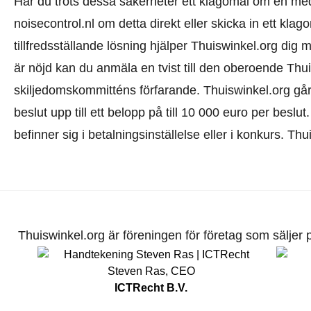
Har du trots dessa säkerheter ett klagomål om en m
noisecontrol.nl om detta direkt eller
skicka in ett klag
tillfredsställande lösning hjälper Thuiswinkel.org dig
är nöjd kan du anmäla en tvist till den oberoende Th
skiljedomskommitténs förfarande.
Thuiswinkel.org går
beslut upp till ett belopp på till 10 000 euro per beslu
befinner sig i betalningsinställelse eller i konkurs. Th
Thuiswinkel.org är föreningen för företag som säljer pr
Steven Ras
,
CEO
ICTRecht B.V.