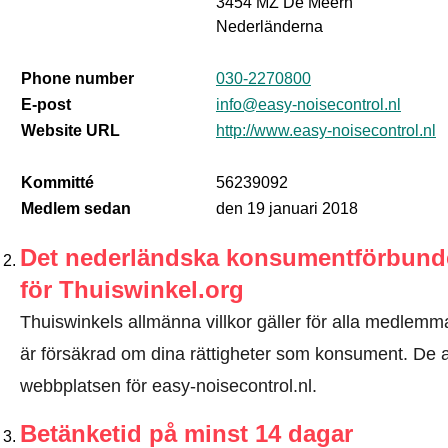
3454 MZ De Meern
Nederländerna
Phone number
030-2270800
E-post
info@easy-noisecontrol.nl
Website URL
http://www.easy-noisecontrol.nl
Kommitté
56239092
Medlem sedan
den 19 januari 2018
Det nederländska konsumentförbundet
för Thuiswinkel.org
Thuiswinkels allmänna villkor gäller för alla medlemma
är försäkrad om dina rättigheter som konsument. De all
webbplatsen för easy-noisecontrol.nl.
Betänketid på minst 14 dagar