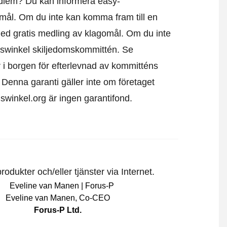
edlem? Du kan informera easy-
omål
. Om du inte kan komma fram till en
 med gratis medling av klagomål. Om du inte
uiswinkel skiljedomskommittén.
Se
 i borgen för efterlevnad av kommitténs
t. Denna garanti gäller inte om företaget
uiswinkel.org är ingen garantifond.
odukter och/eller tjänster via Internet.
Eveline van Manen
,
Co-CEO
Forus-P Ltd.