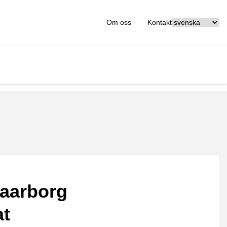
[_General:Langu
Om oss
Kontakt
aarborg
at