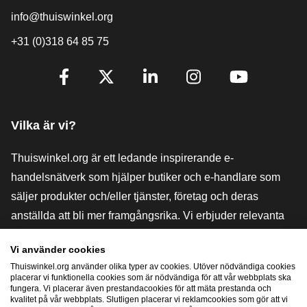
info@thuiswinkel.org
+31 (0)318 64 85 75
[_General:SocialMediaTitle]
Facebook
X
LinkedIn
Instagram
YouTube
Vilka är vi?
Thuiswinkel.org är ett ledande inspirerande e-
handelsnätverk som hjälper butiker och e-handlare som
säljer produkter och/eller tjänster, företag och deras
anställda att bli mer framgångsrika. Vi erbjuder relevanta
och praktiska lösningar med olika förtroendemärkningar,
Vi använder cookies
Thuiswinkel-recensioner, rättsliga medel och rådgivning,
Thuiswinkel.org använder olika typer av cookies. Utöver nödvändiga cookies
stöd, marknadsundersökningar och vi har en egen
placerar vi funktionella cookies som är nödvändiga för att vår webbplats ska
fungera. Vi placerar även prestandacookies för att mäta prestanda och
utbildningsplattform, Thuiswinkel e-Academy.
kvalitet på vår webbplats. Slutligen placerar vi reklamcookies som gör att vi