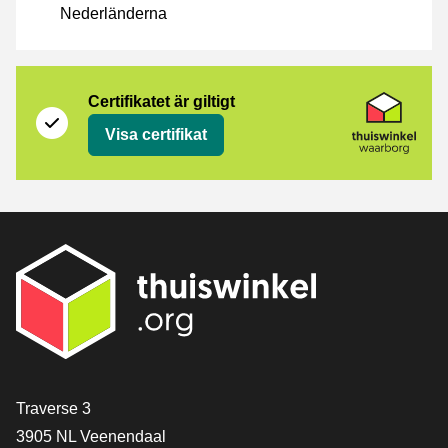
Nederländerna
Certifikat
Thuiswinkel Waarborg
Certifikatet är giltigt
Visa certifikat
[_General:Contact]
Traverse 3
3905 NL Veenendaal