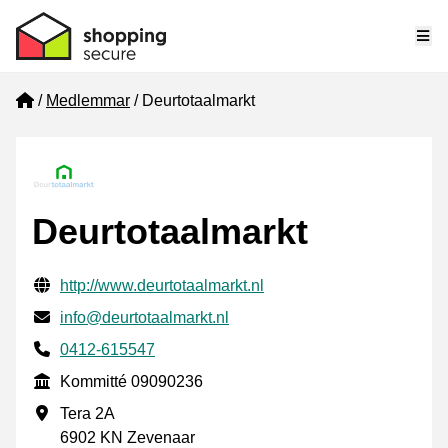
Me
Home
Medlemmar
Deurtotaalmarkt
Deurtotaalmarkt
Verifierade kontaktuppgifter
Website URL
http://www.deurtotaalmarkt.nl
E-post
info@deurtotaalmarkt.nl
Phone number
0412-615547
Kommitté
Kommitté 09090236
Företagsadress
Tera 2A
6902 KN Zevenaar