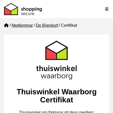
Me
Home
Medlemmar
De Bijenkorf
Certifikat
Thuiswinkel Waarborg
Certifikat
Thuiswinkel.org förklarar att dess medlem: