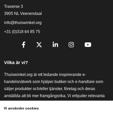
[_General:Contact]
Traverse 3
3905 NL Veenendaal
info@thuiswinkel.org
+31 (0)318 64 85 75
[_General:SocialMediaTitle]
Facebook
X
LinkedIn
Instagram
YouTube
Vilka är vi?
Thuiswinkel.org är ett ledande inspirerande e-
handelsnätverk som hjälper butiker och e-handlare som
säljer produkter och/eller tjänster, företag och deras
anställda att bli mer framgångsrika. Vi erbjuder relevanta
och praktiska lösningar med olika förtroendemärkningar,
Vi använder cookies
Thuiswinkel-recensioner, rättsliga medel och rådgivning,