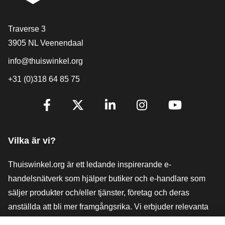
[_General:Contact]
Traverse 3
3905 NL Veenendaal
info@thuiswinkel.org
+31 (0)318 64 85 75
[_General:SocialMediaTitle]
Facebook
X
LinkedIn
Instagram
YouTube
Vilka är vi?
Thuiswinkel.org är ett ledande inspirerande e-
handelsnätverk som hjälper butiker och e-handlare som
säljer produkter och/eller tjänster, företag och deras
anställda att bli mer framgångsrika. Vi erbjuder relevanta
och praktiska lösningar med olika förtroendemärkningar,