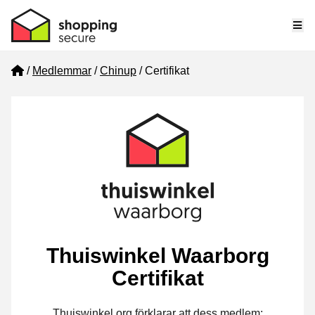
Me
Home
Medlemmar
Chinup
Certifikat
Thuiswinkel Waarborg
Certifikat
Thuiswinkel.org förklarar att dess medlem: