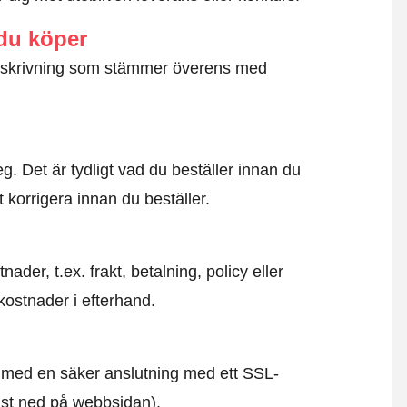
 du köper
g beskrivning som stämmer överens med
. Det är tydligt vad du beställer innan du
t korrigera innan du beställer.
der, t.ex. frakt, betalning, policy eller
kostnader i efterhand.
id med en säker anslutning med ett SSL-
ngst ned på webbsidan).