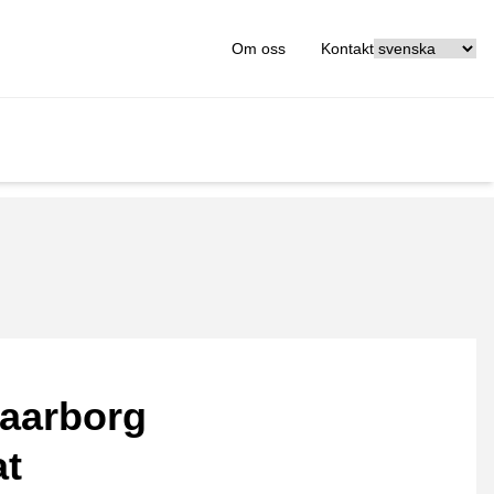
[_General:Langu
Om oss
Kontakt
aarborg
at