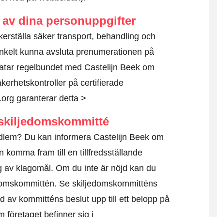
av dina personuppgifter
äkerställa säker transport, behandling och
nkelt kunna avsluta prenumerationen på
atar regelbundet med Castelijn Beek om
kerhetskontroller på certifierade
.org garanterar detta >
skiljedomskommitté
edlem? Du kan informera Castelijn Beek om
 komma fram till en tillfredsställande
g av klagomål. Om du inte är nöjd kan du
edomskommittén.
Se skiljedomskommitténs
d av kommitténs beslut upp till ett belopp på
m företaget befinner sig i