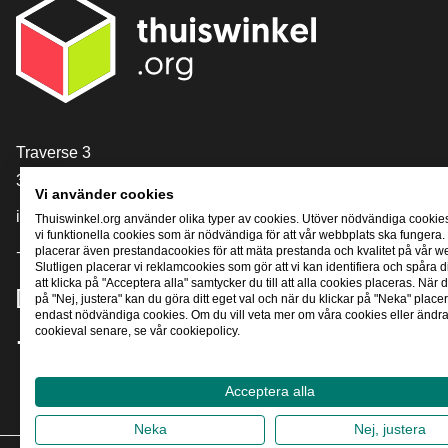
[_General:Contact]
Traverse 3
3905 NL Veenendaal
Vi använder cookies
info@thuiswinkel.org
Thuiswinkel.org använder olika typer av cookies. Utöver nödvändiga cookie
vi funktionella cookies som är nödvändiga för att vår webbplats ska fungera.
+31 (0)318 64 85 75
placerar även prestandacookies för att mäta prestanda och kvalitet på vår w
Slutligen placerar vi reklamcookies som gör att vi kan identifiera och spåra
att klicka på "Acceptera alla" samtycker du till att alla cookies placeras. När d
[_General:SocialMediaTitle]
på "Nej, justera" kan du göra ditt eget val och när du klickar på "Neka" placer
endast nödvändiga cookies. Om du vill veta mer om våra cookies eller ändra 
cookieval senare, se vår cookiepolicy.
Facebook
X
LinkedIn
Instagram
YouTube
Acceptera alla
Neka
Nej, justera