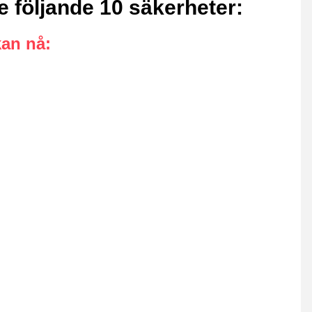
e följande 10 säkerheter
:
kan nå
: