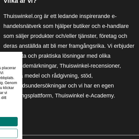
Vilka är vi?
Thuiswinkel.org är ett ledande inspirerande e-
handelsnätverk som hjälper butiker och e-handlare
som säljer produkter och/eller tjänster, företag och
deras anställda att bli mer framgångsrika. Vi erbjuder
relevanta och praktiska lösningar med olika
förtroendemärkningar, Thuiswinkel-recensioner,
s placerar
 Vi
rättsliga medel och rådgivning, stöd,
ebbplats.
 dig. Genom
marknadsundersökningar och vi har en egen
u klickar
ar vi
utbildningsplattform, Thuiswinkel e-Academy.
ditt