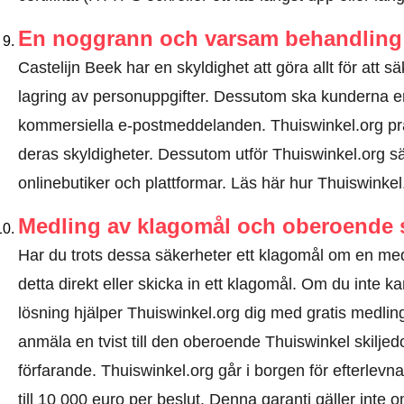
En noggrann och varsam behandling 
Castelijn Beek har en skyldighet att göra allt för att s
lagring av personuppgifter. Dessutom ska kunderna e
kommersiella e-postmeddelanden. Thuiswinkel.org pr
deras skyldigheter. Dessutom utför Thuiswinkel.org sä
onlinebutiker och plattformar.
Läs här hur Thuiswinkel
Medling av klagomål och oberoende 
Har du trots dessa säkerheter ett klagomål om en m
detta direkt eller
skicka in ett klagomål
. Om du inte kan
lösning hjälper Thuiswinkel.org dig med gratis medlin
anmäla en tvist till den oberoende Thuiswinkel skilj
förfarande.
Thuiswinkel.org går i borgen för efterlevna
till 10 000 euro per beslut. Denna garanti gäller inte o