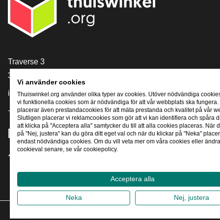
[_General:Contact]
Traverse 3
3905 NL Veenendaal
Vi använder cookies
info@thuiswinkel.org
Thuiswinkel.org använder olika typer av cookies. Utöver nödvändiga cookie
vi funktionella cookies som är nödvändiga för att vår webbplats ska fungera.
+31 (0)318 64 85 75
placerar även prestandacookies för att mäta prestanda och kvalitet på vår w
Slutligen placerar vi reklamcookies som gör att vi kan identifiera och spåra
att klicka på "Acceptera alla" samtycker du till att alla cookies placeras. När d
[_General:SocialMediaTitle]
på "Nej, justera" kan du göra ditt eget val och när du klickar på "Neka" placer
endast nödvändiga cookies. Om du vill veta mer om våra cookies eller ändra 
cookieval senare, se vår cookiepolicy.
Facebook
X
LinkedIn
Instagram
YouTube
Acceptera alla
Neka
Nej, justera