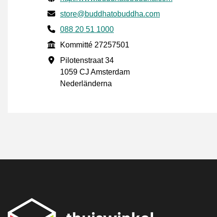
E-post
store@buddhatobuddha.com
Phone number
088 20 51 1000
Kommitté
Kommitté 27257501
Företagsadress
Pilotenstraat 34
1059 CJ Amsterdam
Nederländerna