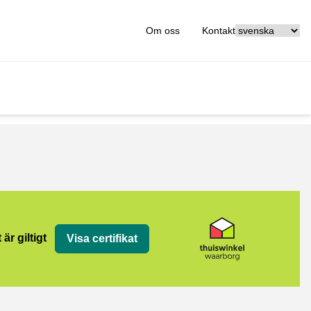
[_General:Langu
Om oss
Kontakt
org
 är giltigt
Visa certifikat