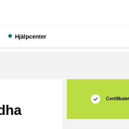
Hjälpcenter
Certifikat
Thuiswinkel Waarb
Certifikatet
dha