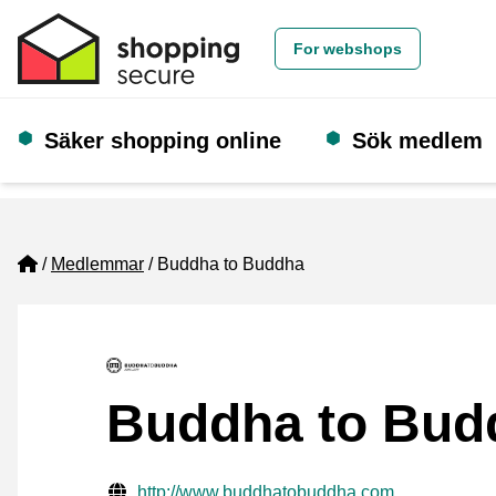
For webshops
Säker shopping online
Sök medlem
Home
Medlemmar
Buddha to Buddha
Buddha to Bud
Verifierade kontaktuppgifter
Website URL
http://www.buddhatobuddha.com