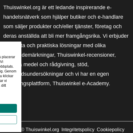
Thuiswinkel.org är ett ledande inspirerande e-
handelsnätverk som hjälper butiker och e-handlare
som säljer produkter och/eller tjänster, företag och
deras anställda att bli mer framgångsrika. Vi erbjuder
relevanta och praktiska lösningar med olika
förtroendemärkningar, Thuiswinkel-recensioner,
s placerar
 Vi
rättsliga medel och rådgivning, stöd,
ebbplats.
 dig. Genom
marknadsundersökningar och vi har en egen
u klickar
ar vi
utbildningsplattform, Thuiswinkel e-Academy.
ditt
2026
©
Thuiswinkel.org
Integritetspolicy
Cookiepolicy