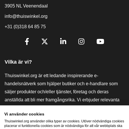
3905 NL Veenendaal
info@thuiswinkel.org
+31 (0)318 64 85 75
[_General:SocialMediaTitle]
Facebook
X
LinkedIn
Instagram
YouTube
Vilka är vi?
Thuiswinkel.org är ett ledande inspirerande e-
handelsnätverk som hjälper butiker och e-handlare som
säljer produkter och/eller tjänster, företag och deras
anställda att bli mer framgångsrika. Vi erbjuder relevanta
och praktiska lösningar med olika förtroendemärkningar,
Vi använder cookies
Thuiswinkel-recensioner, rättsliga medel och rådgivning,
Thuiswinkel.org använder olika typer av cookies. Utöver nödvändiga cookies
stöd, marknadsundersökningar och vi har en egen
placerar vi funktionella cookies som är nödvändiga för att vår webbplats ska