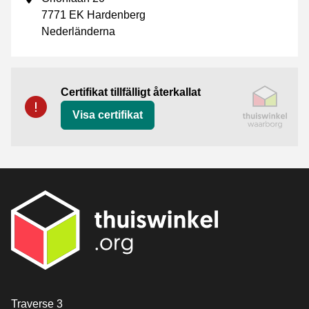
7771 EK Hardenberg
Nederländerna
Certifikat
Thuiswinkel Waarborg
Certifikat tillfälligt återkallat
Visa certifikat
[_General:Contact]
Traverse 3