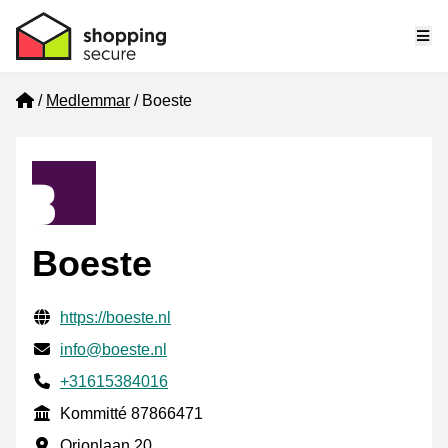
Me
Home
Medlemmar
Boeste
Boeste
Verifierade kontaktuppgifter
Website URL
https://boeste.nl
E-post
info@boeste.nl
Phone number
+31615384016
Kommitté
Kommitté 87866471
Företagsadress
Orionlaan 20