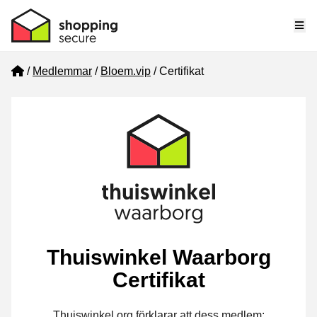
Me
Home
Medlemmar
Bloem.vip
Certifikat
Thuiswinkel Waarborg
Certifikat
Thuiswinkel.org förklarar att dess medlem: