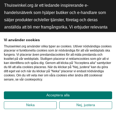
Thuiswinkel.org är ett ledande inspirerande e-
handelsnätverk som hjälper butiker och e-handlare som
säljer produkter och/eller tjänster, företag och deras
anställda att bli mer framgångsrika. Vi erbjuder relevanta
och praktiska lösningar med olika förtroendemärkningar,
Vi använder cookies
Thuiswinkel-recensioner, rättsliga medel och rådgivning,
Thuiswinkel.org använder olika typer av cookies. Utöver nödvändiga cookies
stöd, marknadsundersökningar och vi har en egen
placerar vi funktionella cookies som är nödvändiga för att vår webbplats ska
fungera. Vi placerar även prestandacookies för att mäta prestanda och
utbildningsplattform, Thuiswinkel e-Academy.
kvalitet på vår webbplats. Slutligen placerar vi reklamcookies som gör att vi
kan identifiera och spåra dig. Genom att klicka på "Acceptera alla" samtycker
du till att alla cookies placeras. När du klickar på "Nej, justera" kan du göra
ditt eget val och när du klickar på "Neka" placerar vi endast nödvändiga
Navigera snabbt
cookies. Om du vill veta mer om våra cookies eller ändra ditt cookieval
senare, se vår cookiepolicy.
[_G
Acceptera alla
2026
©
Thuiswinkel.org
Neka
Nej, justera
Integritetspolicy
Cookiepolicy