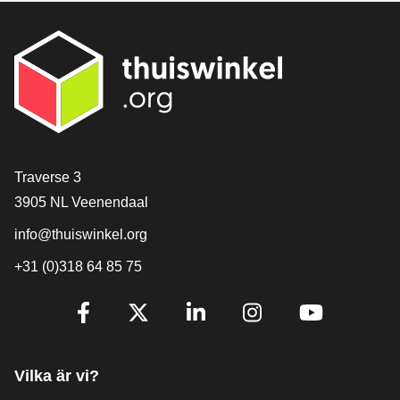
[_General:Contact]
Traverse 3
3905 NL Veenendaal
info@thuiswinkel.org
+31 (0)318 64 85 75
[_General:SocialMediaTitle]
Facebook
X
LinkedIn
Instagram
YouTube
Vilka är vi?