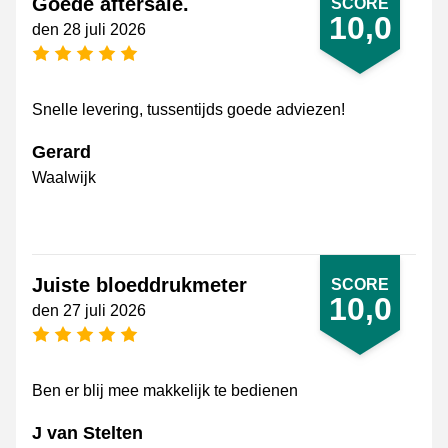
Goede aftersale.
SCORE
10,0
den 28 juli 2026
[_General:NumberOfStarsPluralFormat]
Snelle levering, tussentijds goede adviezen!
Gerard
Waalwijk
Juiste bloeddrukmeter
SCORE
10,0
den 27 juli 2026
[_General:NumberOfStarsPluralFormat]
Ben er blij mee makkelijk te bedienen
J van Stelten