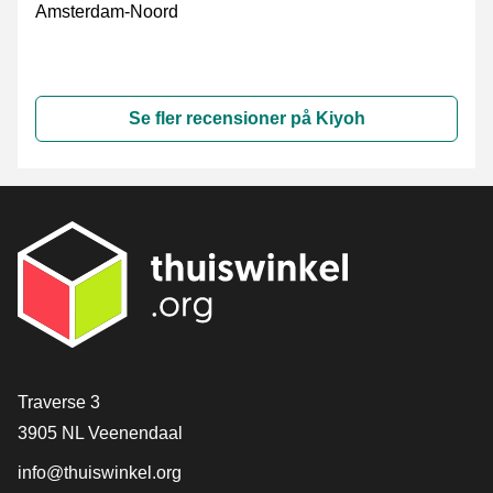
Amsterdam-Noord
Se fler recensioner på Kiyoh
[_General:Contact]
Traverse 3
3905 NL Veenendaal
info@thuiswinkel.org