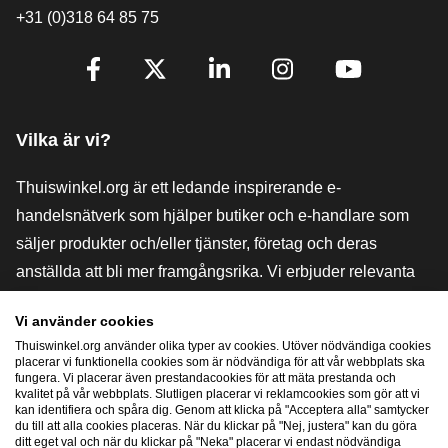
+31 (0)318 64 85 75
[_General:SocialMediaTitle]
Facebook
X
LinkedIn
Instagram
YouTube
Vilka är vi?
Thuiswinkel.org är ett ledande inspirerande e-
handelsnätverk som hjälper butiker och e-handlare som
säljer produkter och/eller tjänster, företag och deras
anställda att bli mer framgångsrika. Vi erbjuder relevanta
och praktiska lösningar med olika förtroendemärkningar,
Vi använder cookies
Thuiswinkel-recensioner, rättsliga medel och rådgivning,
Thuiswinkel.org använder olika typer av cookies. Utöver nödvändiga cookies
stöd, marknadsundersökningar och vi har en egen
placerar vi funktionella cookies som är nödvändiga för att vår webbplats ska
fungera. Vi placerar även prestandacookies för att mäta prestanda och
utbildningsplattform, Thuiswinkel e-Academy.
kvalitet på vår webbplats. Slutligen placerar vi reklamcookies som gör att vi
kan identifiera och spåra dig. Genom att klicka på "Acceptera alla" samtycker
du till att alla cookies placeras. När du klickar på "Nej, justera" kan du göra
ditt eget val och när du klickar på "Neka" placerar vi endast nödvändiga
Navigera snabbt