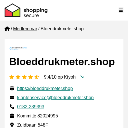
Me
Home
Medlemmar
Bloeddrukmeter.shop
Bloeddrukmeter.shop
[_General:NumberOfStarsPluralFormat]
9,4/10 op Kiyoh
Verifierade kontaktuppgifter
Website URL
https://bloeddrukmeter.shop
E-post
klantenservice@bloeddrukmeter.shop
Phone number
0182-239393
Kommitté
Kommitté 82024995
Företagsadress
Zuidbaan 548F