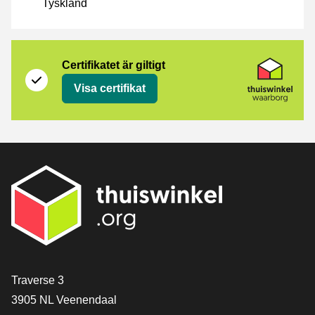
Tyskland
Certifikat
Thuiswinkel Waarborg
Certifikatet är giltigt
Visa certifikat
[_General:Contact]
Traverse 3
3905 NL Veenendaal