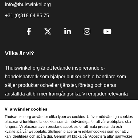
info@thuiswinkel.org
+31 (0)318 64 85 75
[_General:SocialMediaTitle]
Facebook
X
LinkedIn
Instagram
YouTube
Vilka är vi?
Thuiswinkel.org är ett ledande inspirerande e-
handelsnätverk som hjälper butiker och e-handlare som
säljer produkter och/eller tjänster, företag och deras
anställda att bli mer framgångsrika. Vi erbjuder relevanta
och praktiska lösningar med olika förtroendemärkningar,
Vi använder cookies
Thuiswinkel-recensioner, rättsliga medel och rådgivning,
Thuiswinkel.org använder olika typer av cookies. Utöver nödvändiga cookies
stöd, marknadsundersökningar och vi har en egen
placerar vi funktionella cookies som är nödvändiga för att vår webbplats ska
fungera. Vi placerar även prestandacookies för att mäta prestanda och
utbildningsplattform, Thuiswinkel e-Academy.
kvalitet på vår webbplats. Slutligen placerar vi reklamcookies som gör att vi
kan identifiera och spåra dig. Genom att klicka på "Acceptera alla" samtycker