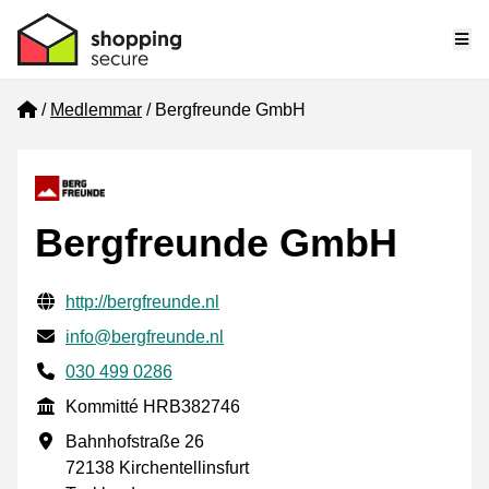
Me
Home
Medlemmar
Bergfreunde GmbH
Bergfreunde GmbH
Verifierade kontaktuppgifter
Website URL
http://bergfreunde.nl
E-post
info@bergfreunde.nl
Phone number
030 499 0286
Kommitté
Kommitté HRB382746
Företagsadress
Bahnhofstraße 26
72138 Kirchentellinsfurt