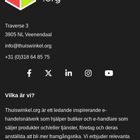
[_General:Contact]
Traverse 3
3905 NL Veenendaal
info@thuiswinkel.org
+31 (0)318 64 85 75
[_General:SocialMediaTitle]
Facebook
X
LinkedIn
Instagram
YouTube
Vilka är vi?
Thuiswinkel.org är ett ledande inspirerande e-
handelsnätverk som hjälper butiker och e-handlare som
säljer produkter och/eller tjänster, företag och deras
anställda att bli mer framgångsrika. Vi erbjuder relevanta