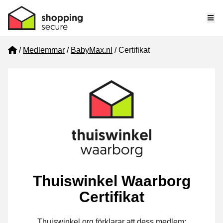
Me
Home
Medlemmar
BabyMax.nl
Certifikat
Thuiswinkel Waarborg
Certifikat
Thuiswinkel.org förklarar att dess medlem: