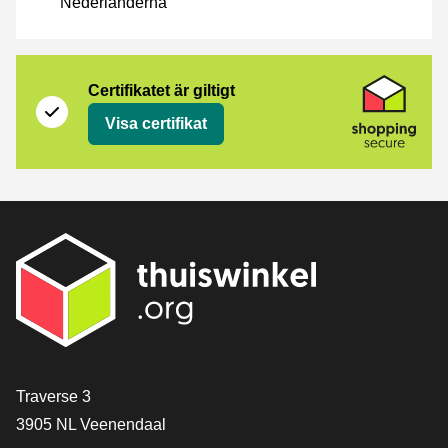
Nederländerna
Certifikat
Shopping Secure
Certifikatet är giltigt
Visa certifikat
[_General:Contact]
Traverse 3
3905 NL Veenendaal