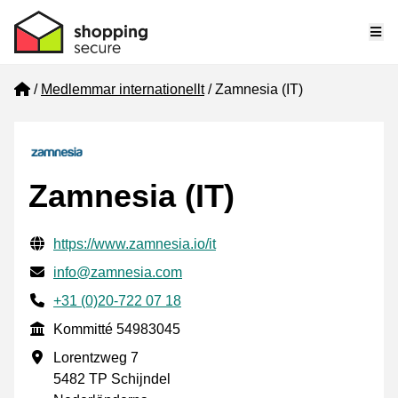
Me
Home
Medlemmar internationellt
Zamnesia (IT)
Zamnesia (IT)
Verifierade kontaktuppgifter
Website URL
https://www.zamnesia.io/it
E-post
info@zamnesia.com
Phone number
+31 (0)20-722 07 18
Kommitté
Kommitté 54983045
Företagsadress
Lorentzweg 7
5482 TP Schijndel