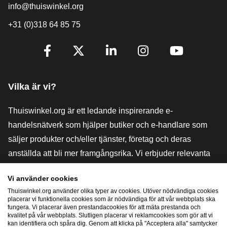
info@thuiswinkel.org
+31 (0)318 64 85 75
[_General:SocialMediaTitle]
Facebook
X
LinkedIn
Instagram
YouTube
Vilka är vi?
Thuiswinkel.org är ett ledande inspirerande e-
handelsnätverk som hjälper butiker och e-handlare som
säljer produkter och/eller tjänster, företag och deras
anställda att bli mer framgångsrika. Vi erbjuder relevanta
och praktiska lösningar med olika förtroendemärkningar,
Vi använder cookies
Thuiswinkel-recensioner, rättsliga medel och rådgivning,
Thuiswinkel.org använder olika typer av cookies. Utöver nödvändiga cookies
stöd, marknadsundersökningar och vi har en egen
placerar vi funktionella cookies som är nödvändiga för att vår webbplats ska
fungera. Vi placerar även prestandacookies för att mäta prestanda och
utbildningsplattform, Thuiswinkel e-Academy.
kvalitet på vår webbplats. Slutligen placerar vi reklamcookies som gör att vi
kan identifiera och spåra dig. Genom att klicka på "Acceptera alla" samtycker