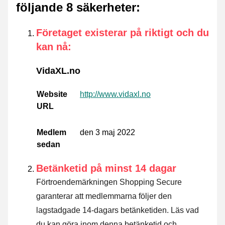
följande 8 säkerheter
:
Företaget existerar på riktigt och du
kan nå
:
VidaXL.no
Website
http://www.vidaxl.no
URL
Medlem
den 3 maj 2022
sedan
Betänketid på minst 14 dagar
Förtroendemärkningen Shopping Secure
garanterar att medlemmarna följer den
lagstadgade 14-dagars betänketiden.
Läs vad
du kan göra inom denna betänketid och