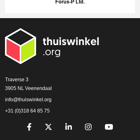
Forus-P Ltd.
[_General:Contact]
Traverse 3
3905 NL Veenendaal
info@thuiswinkel.org
+31 (0)318 64 85 75
[_General:SocialMediaTitle]
Facebook
X
LinkedIn
Instagram
YouTube