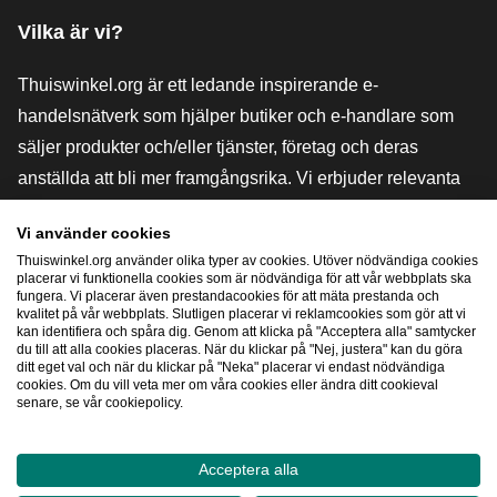
Vilka är vi?
Thuiswinkel.org är ett ledande inspirerande e-
handelsnätverk som hjälper butiker och e-handlare som
säljer produkter och/eller tjänster, företag och deras
anställda att bli mer framgångsrika. Vi erbjuder relevanta
och praktiska lösningar med olika förtroendemärkningar,
Vi använder cookies
Thuiswinkel-recensioner, rättsliga medel och rådgivning,
Thuiswinkel.org använder olika typer av cookies. Utöver nödvändiga cookies
stöd, marknadsundersökningar och vi har en egen
placerar vi funktionella cookies som är nödvändiga för att vår webbplats ska
fungera. Vi placerar även prestandacookies för att mäta prestanda och
utbildningsplattform, Thuiswinkel e-Academy.
kvalitet på vår webbplats. Slutligen placerar vi reklamcookies som gör att vi
kan identifiera och spåra dig. Genom att klicka på "Acceptera alla" samtycker
du till att alla cookies placeras. När du klickar på "Nej, justera" kan du göra
ditt eget val och när du klickar på "Neka" placerar vi endast nödvändiga
Navigera snabbt
cookies. Om du vill veta mer om våra cookies eller ändra ditt cookieval
senare, se vår cookiepolicy.
[_G
Acceptera alla