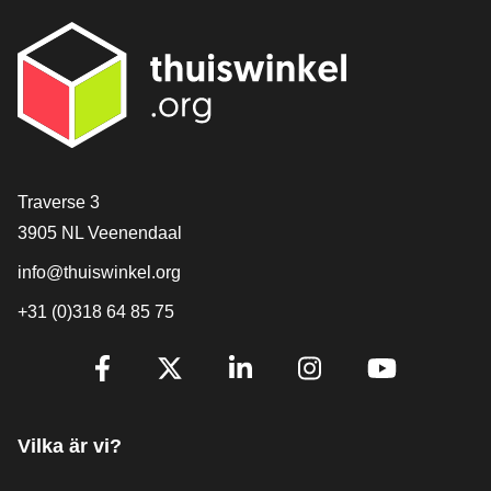
[_General:Contact]
Traverse 3
3905 NL Veenendaal
info@thuiswinkel.org
+31 (0)318 64 85 75
[_General:SocialMediaTitle]
Facebook
X
LinkedIn
Instagram
YouTube
Vilka är vi?