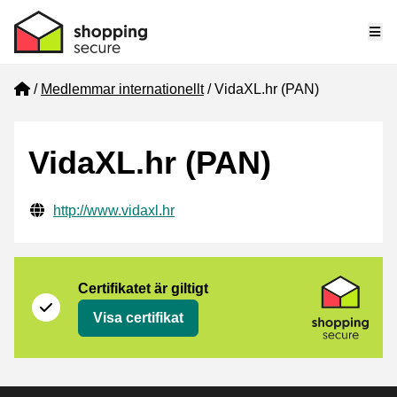
Me
Home
Medlemmar internationellt
VidaXL.hr (PAN)
VidaXL.hr (PAN)
Verifierade kontaktuppgifter
Website URL
http://www.vidaxl.hr
Certifikat
Shopping Secure
Certifikatet är giltigt
Visa certifikat