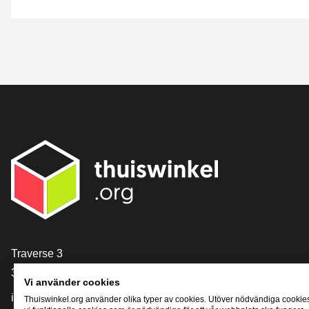
[_General:Contact]
Traverse 3
3905 NL Veenendaal
Vi använder cookies
info@thuiswinkel.org
Thuiswinkel.org använder olika typer av cookies. Utöver nödvändiga cookie