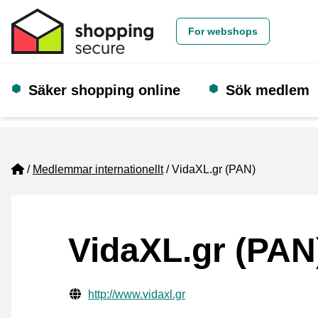
For webshops
Säker shopping online
Sök medlem
Home
Medlemmar internationellt
VidaXL.gr (PAN)
VidaXL.gr (PAN
Verifierade kontaktuppgifter
Website URL
http://www.vidaxl.gr