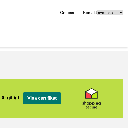
[_General:Langu
Om oss
Kontakt
 är giltigt
Visa certifikat